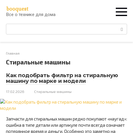
Перейти
booquest
к
Все о технике для дома
контенту
Поиск:
Главная
Стиральные машины
Как подобрать фильтр на стиральную
машину по марке и модели
17.02.2026
Стиральные машины
Запчасти для стиральных машин редко покупают «наугад»:
ошибка в типе детали или артикуле почти всегда означает
потерянное время и деньги. Особенно это заметно на