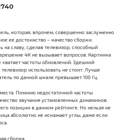
R740
ель, которая, впрочем, совершенно заслуженно
ное ее достоинство – качество сборки.
ь на славу, сделав телевизор, способный
азрешение 4К не вызывает вопросов. Картинка
е хватает частоты обновлений. Здешний
й телевизор использовать не стоит. Лучше
атель по данной шкале превышает 100 Гц.
 места. Помимо недостаточной частоты
ачество звучания установленных динамиков.
его позиции в данном рейтинге. Но нельзя не
ица абсолютно не искажает углы, даже если
са.
ая сборка.