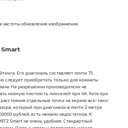
са частоты обновления изображения.
 Smart
тинга. Его диагональ составляет почти 75
ую следует приобретать только для комнаты
зала. На разрешении производители не
ть низкую плотность пикселей при 4К. Хотя при
расстояния отдельные точки на экране все-таки
зора, который при диагонали в почти 2 метра
00000 рублей, есть немало недостатков. К
9T2 Smart не очень удобное. Стандартный
разом. Плюс к этому у телевизора низкая