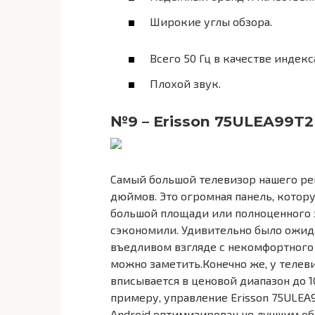
Широкие углы обзора.
Всего 50 Гц в качестве индек
Плохой звук.
№9 – Erisson 75ULEA99T2
Самый большой телевизор нашего рей
дюймов. Это огромная панель, котор
большой площади или полноценного 
сэкономили. Удивительно было ожида
въедливом взгляде с некомфортного 
можно заметить.Конечно же, у телеви
вписывается в ценовой диапазон до 1
примеру, управление Erisson 75ULEA9
Android оптимизирован не лучшим об