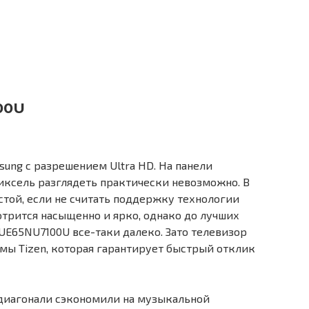
00U
ung с разрешением Ultra HD. На панели
иксель разглядеть практически невозможно. В
стой, если не считать поддержку технологии
отрится насыщенно и ярко, однако до лучших
UE65NU7100U все-таки далеко. Зато телевизор
емы Tizen, которая гарантирует быстрый отклик
 диагонали сэкономили на музыкальной