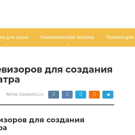
ка для кухни
Климатическая техника
Техника для
евизоров для создания
атра
Автор:
booquest_ru
изоров для создания
ра