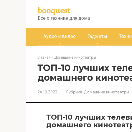
Перейти
booquest
к
контенту
Все о технике для дома
Аудио и видео
Гаджеты
Техни
Главная
»
Домашние кинотеатры
ТОП-10 лучших тел
домашнего киноте
24.10.2022
Рубрика:
Домашние кинотеатры
ТОП-10 лучших телев
домашнего кинотеат