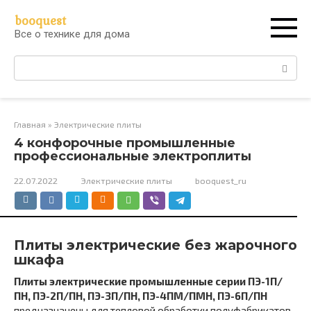
Перейти
booquest
к
Все о технике для дома
контенту
Поиск:
Главная
»
Электрические плиты
4 конфорочные промышленные
профессиональные электроплиты
22.07.2022
Электрические плиты
booquest_ru
Плиты электрические без жарочного
шкафа
Плиты электрические промышленные серии ПЭ-1П/
ПН, ПЭ-2П/ПН, ПЭ-3П/ПН, ПЭ-4ПМ/ПМН, ПЭ-6П/ПН
предназначены для тепловой обработки полуфабрикатов