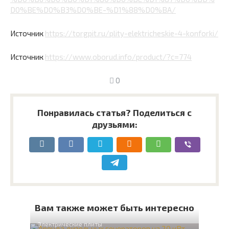
D0%BE%D0%B3%D0%BE-%D1%88%D0%BA/
Источник
https://torgpit.ru/plity-elektricheskie-4-konforki/
Источник
https://www.oborud.info/product/?c=774
0
Понравилась статья? Поделиться с
друзьями:
Вам также может быть интересно
Электрические плиты