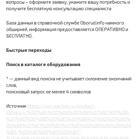
вопросы – оформите заявку, укажите вашу потребность и
получите бесплатную консультацию специалиста
База данных в справочной службе Oborud.info намного
обширней, информация предоставляется ОПЕРАТИВНО и
БЕСПЛАТНО.
Быстрые переходы
Поиск в каталоге оборудования
* — данный вид поиска не учитывает склонение окончаний
слов,
поисковый запрос не менее 4 символов
Источник
https://ooo-partner.ru/product-
category/%D0%BF%D0%BB%D0%B8%D1%82%D1%8B-
%D1%8D%D0%BB%D0%B5%D0%BA%D1%82%D1%80%
D0%B8%D1%87%D0%B5%D1%81%D0%BA%D0%B8%D0
%B5-%D0%B1%D0%B5%D0%B7-
%D0%B6%D0%B0%D1%80%D0%BE%D1%87%D0%BD%