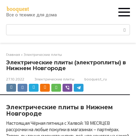
Перейти
booquest
к
Все о технике для дома
контенту
Поиск:
Главная
»
Электрические плиты
Электрические плиты (электроплиты) в
Нижнем Новгороде
27.10.2022
Электрические плиты
booquest_ru
Электрические плиты в Нижнем
Новгороде
Настоящая Чёрная пятница с Халвой: 18 МЕСЯЦЕВ
рассрочки на любые покупки в магазинах – партнёрах.
Теперь вы точно сможете купить всё, что хочется на самой