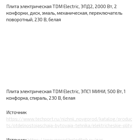
Плита электрическая TDM Electric, ЭПД2, 2000 Вт, 2
конфорки, диск, эмаль, механическая, переключатель
поворотный, 230 В, белая
Плита электрическая TDM Electric, ЭПС1 МИНИ, 500 Вт, 1
конфорка, спираль, 230 В, белая
Источник
https://www.techport.ru/nizhnij_novgorod/katalog/produc
ts/otdelnostojaschaja-bytovaja-tehnika/elektricheskie-plity
Источник
https://nnovgorod.holodilnik.ru/gas-