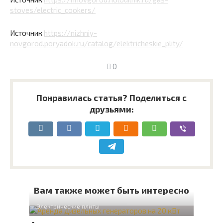
stoves/electric_cookers/
Источник
https://nizhniy-
novgorod.poryadok.ru/catalog/elektricheskie_plity/
0
Понравилась статья? Поделиться с
друзьями:
Вам также может быть интересно
Электрические плиты