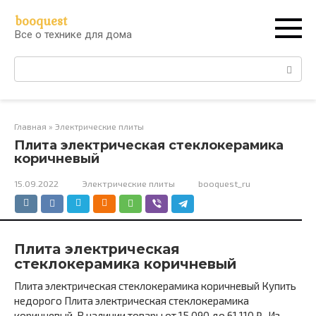
Перейти
booquest
к
Все о технике для дома
контенту
Поиск:
Главная
»
Электрические плиты
Плита электрическая стеклокерамика
коричневый
15.09.2022
Электрические плиты
booquest_ru
Плита электрическая
стеклокерамика коричневый
Плита электрическая стеклокерамика коричневый Купить
недорого Плита электрическая стеклокерамика
коричневый. В наличии товары от 15 090 до 61 110 ₽ . Из