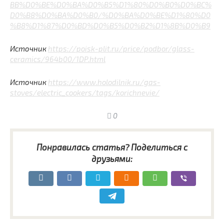
BB%D0%BE%D0%BA%D0%B5%D1%80%D0%B0%D0%BC%
D0%B8%D0%BA%D0%B0/%D0%BA%D0%BE%D1%80%D0
%B8%D1%87%D0%BD%D0%B5%D0%B2%D1%8B%D0%B9
Источник
https://poisk-plit.ru/price/podbor/glass-
ceramics/964b00/1DP.html
Источник
https://www.holodilnik.ru/gas-
stoves/electric_cookers/tags/korichnevie/
0
Понравилась статья? Поделиться с
друзьями: