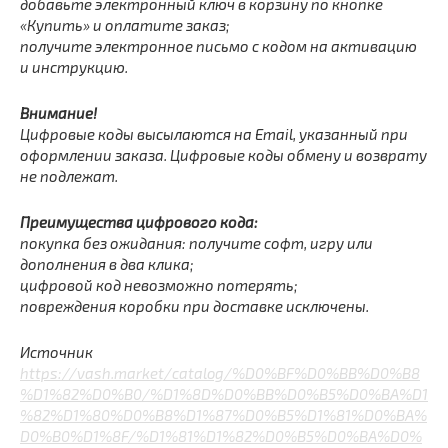
добавьте электронный ключ в корзину по кнопке
«Купить» и оплатите заказ;
получите электронное письмо с кодом на активацию
и инструкцию.
Внимание!
Цифровые коды высылаются на Email, указанный при
оформлении заказа. Цифровые коды обмену и возврату
не подлежат.
Преимущества цифрового кода:
покупка без ожидания: получите софт, игру или
дополнения в два клика;
цифровой код невозможно потерять;
повреждения коробки при доставке исключены.
Источник
https://vash.market/catalog/%D0%BF%D0%BB%D0%B8
%D1%82%D0%B0/%D1%8D%D0%BB%D0%B5%D0%BA%D1
%82%D1%80%D0%B8%D1%87%D0%B5%D1%81%D0%BA%
D0%B0%D1%8F/%D1%81%D1%82%D0%B5%D0%BA%D0%