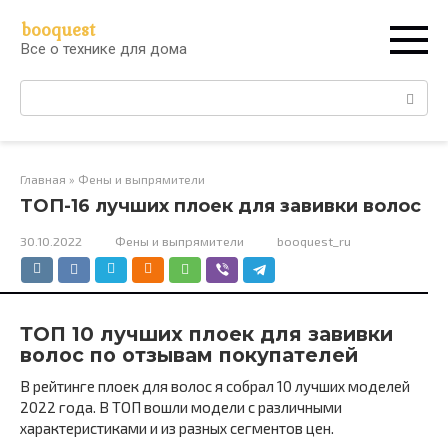
Перейти
booquest
к
Все о технике для дома
контенту
Поиск:
Главная
»
Фены и выпрямители
ТОП-16 лучших плоек для завивки волос
30.10.2022
Фены и выпрямители
booquest_ru
ТОП 10 лучших плоек для завивки
волос по отзывам покупателей
В рейтинге плоек для волос я собрал 10 лучших моделей
2022 года. В ТОП вошли модели с различными
характеристиками и из разных сегментов цен.