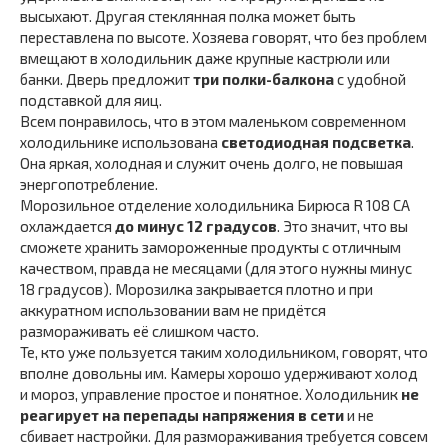
высыхают. Другая стеклянная полка может быть
переставлена по высоте. Хозяева говорят, что без проблем
вмещают в холодильник даже крупные кастрюли или
банки. Дверь предложит
три полки-балкона
с удобной
подставкой для яиц.
Всем понравилось, что в этом маленьком современном
холодильнике использована
светодиодная подсветка
.
Она яркая, холодная и служит очень долго, не повышая
энергопотребление.
Морозильное отделение холодильника Бирюса R 108 CA
охлаждается
до минус 12 градусов
. Это значит, что вы
сможете хранить замороженные продукты с отличным
качеством, правда не месяцами (для этого нужны минус
18 градусов). Морозилка закрывается плотно и при
аккуратном использовании вам не придётся
размораживать её слишком часто.
Те, кто уже пользуется таким холодильником, говорят, что
вполне довольны им. Камеры хорошо удерживают холод
и мороз, управление простое и понятное. Холодильник
не
реагирует на перепады напряжения в сети
и не
сбивает настройки. Для размораживания требуется совсем