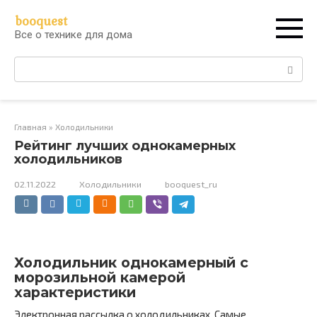
Перейти
booquest
к
Все о технике для дома
контенту
Поиск:
Главная
»
Холодильники
Рейтинг лучших однокамерных
холодильников
02.11.2022
Холодильники
booquest_ru
Холодильник однокамерный с
морозильной камерой
характеристики
Электронная рассылка о холодильниках. Самые