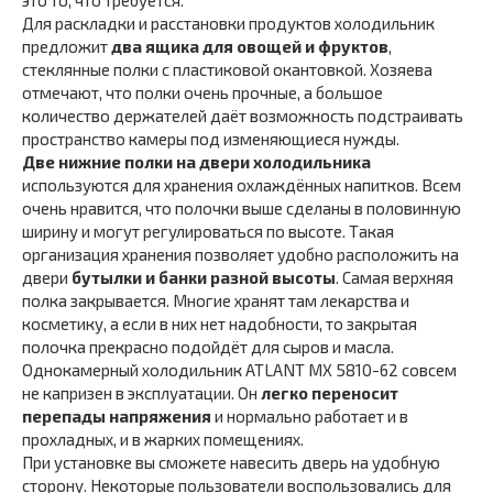
это то, что требуется.
Для раскладки и расстановки продуктов холодильник
предложит
два ящика для овощей и фруктов
,
стеклянные полки с пластиковой окантовкой. Хозяева
отмечают, что полки очень прочные, а большое
количество держателей даёт возможность подстраивать
пространство камеры под изменяющиеся нужды.
Две нижние полки на двери холодильника
используются для хранения охлаждённых напитков. Всем
очень нравится, что полочки выше сделаны в половинную
ширину и могут регулироваться по высоте. Такая
организация хранения позволяет удобно расположить на
двери
бутылки и банки разной высоты
. Самая верхняя
полка закрывается. Многие хранят там лекарства и
косметику, а если в них нет надобности, то закрытая
полочка прекрасно подойдёт для сыров и масла.
Однокамерный холодильник ATLANT МХ 5810-62 совсем
не капризен в эксплуатации. Он
легко переносит
перепады напряжения
и нормально работает и в
прохладных, и в жарких помещениях.
При установке вы сможете навесить дверь на удобную
сторону. Некоторые пользователи воспользовались для