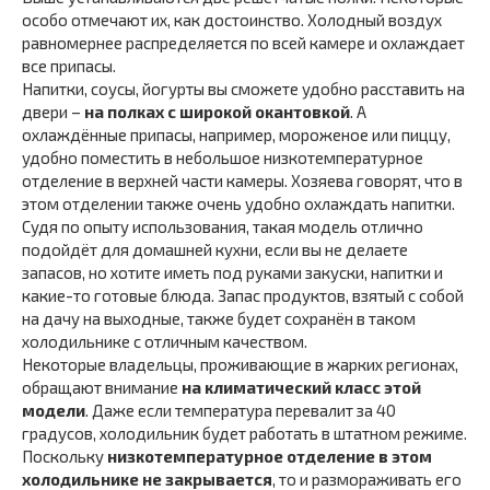
особо отмечают их, как достоинство. Холодный воздух
равномернее распределяется по всей камере и охлаждает
все припасы.
Напитки, соусы, йогурты вы сможете удобно расставить на
двери –
на полках с широкой окантовкой
. А
охлаждённые припасы, например, мороженое или пиццу,
удобно поместить в небольшое низкотемпературное
отделение в верхней части камеры. Хозяева говорят, что в
этом отделении также очень удобно охлаждать напитки.
Судя по опыту использования, такая модель отлично
подойдёт для домашней кухни, если вы не делаете
запасов, но хотите иметь под руками закуски, напитки и
какие-то готовые блюда. Запас продуктов, взятый с собой
на дачу на выходные, также будет сохранён в таком
холодильнике с отличным качеством.
Некоторые владельцы, проживающие в жарких регионах,
обращают внимание
на климатический класс этой
модели
. Даже если температура перевалит за 40
градусов, холодильник будет работать в штатном режиме.
Поскольку
низкотемпературное отделение в этом
холодильнике не закрывается
, то и размораживать его