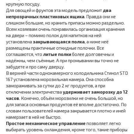
крупную посуду.
Для овощей и фруктов эта модель предложит
два
непрозрачных пластиковых ящика
. Правда они не
слишком большие, но хранить припасы можно раздельно.
Всем хозяевам очень понравилась организация хранения
на двери – помимо полок для напитков на ней
установлена
закрывающаяся полка
, а ниже неё
размещены практичные откидные полочки. Все
соглашаются, что
литые полки
более долговечны и
надёжны, чем съёмные. А при промывании вы точно не
забудете и про саму дверцу.
В верхней части однокамерного холодильника Стинол STD
167 установлена морозильная камера. Она способна
замораживать за сутки до 2 кг продуктов, а при
отключении электричества
удерживает заморозку до 12
часов
. Конечно, объём морозилки не очень большой, но
для запаса основных продуктов её вполне достаточно. По
словам пользователей камера закрывается плотно и иней
намерзает в ней не быстро.
Простое механическое управление
позволяет легко
выбирать уровень охлаждения, кроме того, такие приборы