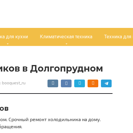
ка для кухни
Климатическая техника
Техника для
иков в Долгопрудном
:
booquest_ru
ов
ом. Срочный ремонт холодильника на дому.
бращения.