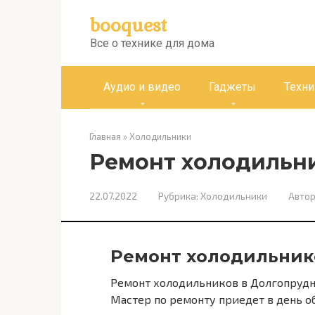
Перейти
booquest
к
контенту
Все о технике для дома
Аудио и видео
Гаджеты
Техни
Главная
»
Холодильники
Ремонт холодильн
22.07.2022
Рубрика:
Холодильники
Автор
Ремонт холодильник
Ремонт холодильников в Долгопрудн
Мастер по ремонту приедет в день о