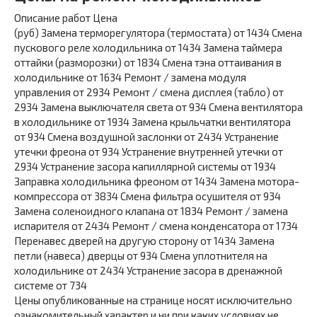
Описание работ Цена
(руб) Замена терморегулятора (термостата) от 1434 Смена
пускового реле холодильника от 1434 Замена таймера
оттайки (разморозки) от 1834 Смена тэна оттаивания в
холодильнике от 1634 Ремонт / замена модуля
управления от 2934 Ремонт / смена дисплея (табло) от
2934 Замена выключателя света от 934 Смена вентилятора
в холодильнике от 1934 Замена крыльчатки вентилятора
от 934 Смена воздушной заслонки от 2434 Устранение
утечки фреона от 934 Устранение внутренней утечки от
2934 Устранение засора капиллярной системы от 1934
Заправка холодильника фреоном от 1434 Замена мотора-
компрессора от 3834 Смена фильтра осушителя от 934
Замена соленоидного клапана от 1834 Ремонт / замена
испарителя от 2434 Ремонт / смена конденсатора от 1734
Перенавес дверей на другую сторону от 1434 Замена
петли (навеса) дверцы от 934 Смена уплотнителя на
холодильнике от 2434 Устранение засора в дренажной
системе от 734
Цены опубликованные на странице носят исключительно
ознакомительный характер и ни при каких условиях не