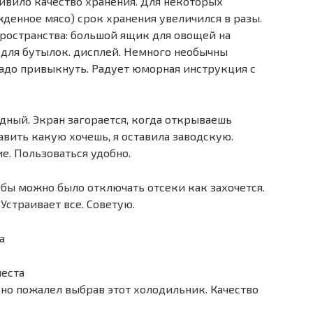
дивило качество хранения. Для некоторых
жденное мясо) срок хранения увеличился в разы.
ространства: большой ящик для овощей на
а для бутылок. дисплей. Немного необычны
адо привыкнуть. Радует юморная инструкция с
ный. Экран загорается, когда открываешь
вить какую хочешь, я оставила заводскую.
. Пользоваться удобно.
обы можно было отключать отсеки как захочется.
Устраивает все. Советую.
а
еста
ьно пожалел выбрав этот холодильник. Качество