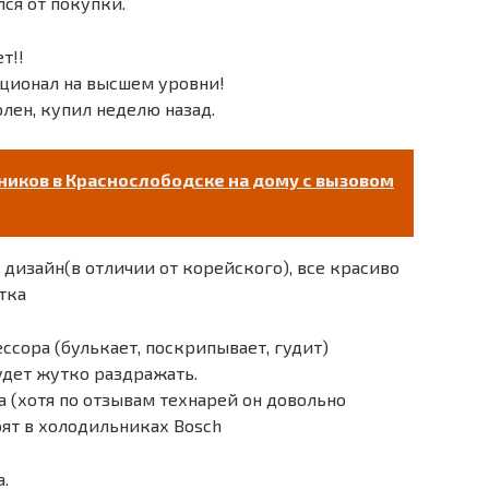
лся от покупки.
т!!
кционал на высшем уровни!
олен, купил неделю назад.
иков в Краснослободске на дому с вызовом
изайн(в отличии от корейского), все красиво
тка
сора (булькает, поскрипывает, гудит)
удет жутко раздражать.
a (хотя по отзывам технарей он довольно
ят в холодильниках Bosch
.