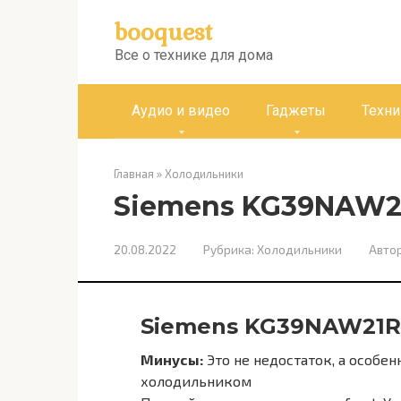
Перейти
booquest
к
контенту
Все о технике для дома
Аудио и видео
Гаджеты
Техни
Главная
»
Холодильники
Siemens KG39NAW2
20.08.2022
Рубрика:
Холодильники
Автор
Siemens KG39NAW21R
Минусы:
Это не недостаток, а особе
холодильником