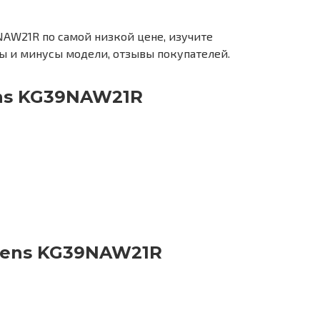
AW21R по самой низкой цене, изучите
ы и минусы модели, отзывы покупателей.
ns KG39NAW21R
mens KG39NAW21R