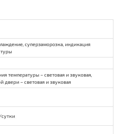
лаждение, суперзаморозка, индикация
атуры
ия температуры – световая и звуковая,
й двери – световая и звуковая
г/cутки