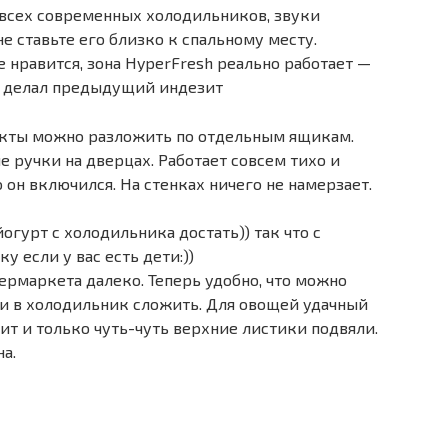
к всех современных холодильников, звуки
е ставьте его близко к спальному месту.
 нравится, зона HyperFresh реально работает —
то делал предыдущий индезит
укты можно разложить по отдельным ящикам.
 ручки на дверцах. Работает совсем тихо и
 он включился. На стенках ничего не намерзает.
йогурт с холодильника достать)) так что с
 если у вас есть дети:))
рмаркета далеко. Теперь удобно, что можно
ь и в холодильник сложить. Для овощей удачный
ит и только чуть-чуть верхние листики подвяли.
а.