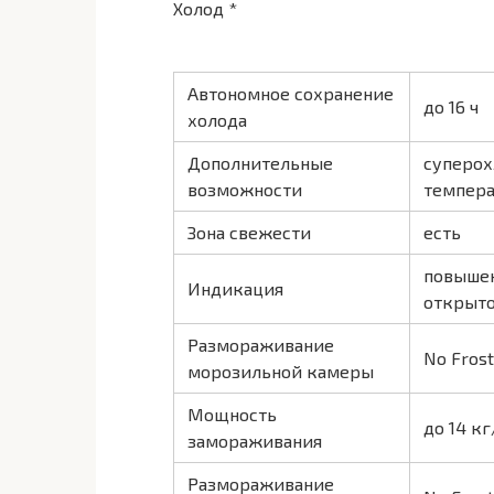
Холод *
Автономное сохранение
до 16 ч
холода
Дополнительные
суперох
возможности
темпер
Зона свежести
есть
повышен
Индикация
открыто
Размораживание
No Frost
морозильной камеры
Мощность
до 14 к
замораживания
Размораживание