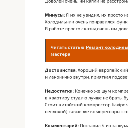
Доволен очень, ни капли не расстрои
Минусы:
Я их не увидил, их просто не
Холодильник очень понравился, фун
В работе просто сказка,очень им дов
Читать статью
Ремонт холодильн
мастера
Достоинства:
Хороший европейский д
и лаконично внутри, приятная подсве
Недостатки:
Конечно же шум компрес
в квартиру студию лучше не брать, б
Стоит китайский компрессор Jiaxiper
неплохой) такие же компрессоры сто
Комментарий:
Поставил 4 из за шума