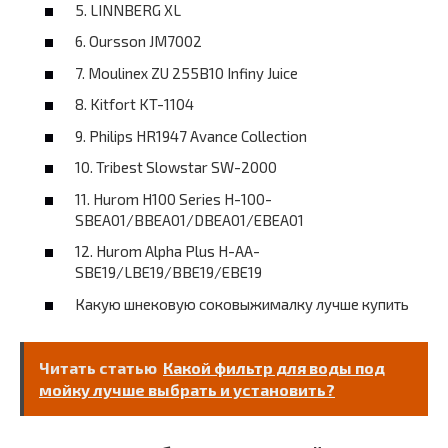
5. LINNBERG XL
6. Oursson JM7002
7. Moulinex ZU 255B10 Infiny Juice
8. Kitfort KT-1104
9. Philips HR1947 Avance Collection
10. Tribest Slowstar SW-2000
11. Hurom H100 Series H-100-
SBEA01/BBEA01/DBEA01/EBEA01
12. Hurom Alpha Plus H-AA-
SBE19/LBE19/BBE19/EBE19
Какую шнековую соковыжималку лучше купить
Читать статью
Какой фильтр для воды под
мойку лучше выбрать и установить?