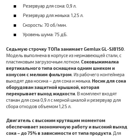
Резервуар для сока: 0,9 л.
Резервуар для жмыха: 1,25 л.
Скорость: 70 об/мин.
Уровень шума: 75 дБ.
Седьмую строчку ТОПа занимает Gemlux GL-SJ8150
.
Модель выполнена в корпусе из нержавеющей стали, с
пластиковым загрузочным лотком.
Соковыжималка
вертикального типа оснащена одним шнеком и
конусом с мелким фильтром
. Из рабочего контейнера
выходят два носика – для сока и жмыха.
Носик для сока
оборудован защитной крышкой, которая
перекрывает выход жидкости
. В комплект входят
стакан для сока 0,9 л с мерной шкалой и резервуар для
сбора отходов объемом 1,25 л.
Двигатель с высоким крутящим моментом
обеспечивает экономичную работу и высокий выход
сока – до 75% в зависимости от типа продукта
. Для