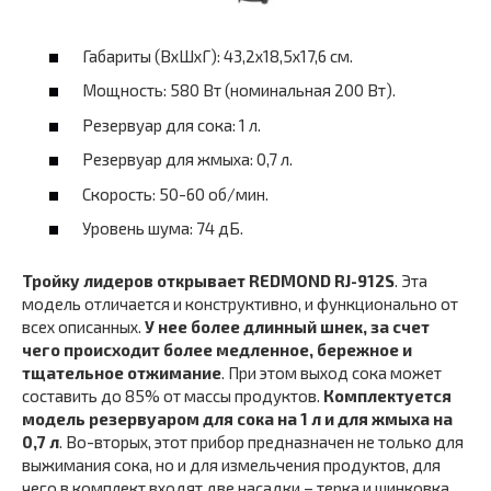
Габариты (ВхШхГ): 43,2х18,5х17,6 см.
Мощность: 580 Вт (номинальная 200 Вт).
Резервуар для сока: 1 л.
Резервуар для жмыха: 0,7 л.
Скорость: 50-60 об/мин.
Уровень шума: 74 дБ.
Тройку лидеров открывает REDMOND RJ-912S
. Эта
модель отличается и конструктивно, и функционально от
всех описанных.
У нее более длинный шнек, за счет
чего происходит более медленное, бережное и
тщательное отжимание
. При этом выход сока может
составить до 85% от массы продуктов.
Комплектуется
модель резервуаром для сока на 1 л и для жмыха на
0,7 л
. Во-вторых, этот прибор предназначен не только для
выжимания сока, но и для измельчения продуктов, для
чего в комплект входят две насадки – терка и шинковка.