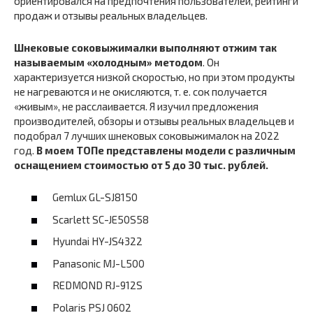
ориентировался на предпочтения пользователей, рейтинги
продаж и отзывы реальных владельцев.
Шнековые соковыжималки выполняют отжим так
называемым «холодным» методом
. Он
характеризуется низкой скоростью, но при этом продукты
не нагреваются и не окисляются, т. е. сок получается
«живым», не расслаивается. Я изучил предложения
производителей, обзоры и отзывы реальных владельцев и
подобрал 7 лучших шнековых соковыжималок на 2022
год.
В моем ТОПе представлены модели с различным
оснащением стоимостью от 5 до 30 тыс. рублей.
Gemlux GL-SJ8150
Scarlett SC-JE50S58
Hyundai HY-JS4322
Panasonic MJ-L500
REDMOND RJ-912S
Polaris PSJ 0602