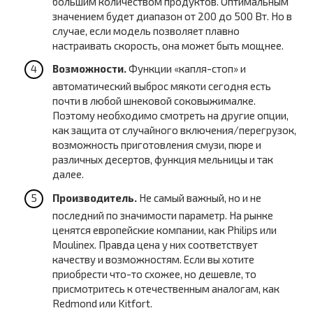
большим количеством продуктов. Оптимальным
значением будет диапазон от 200 до 500 Вт. Но в
случае, если модель позволяет плавно
настраивать скорость, она может быть мощнее.
Возможности.
Функции «капля-стоп» и
автоматический выброс мякоти сегодня есть
почти в любой шнековой соковыжималке.
Поэтому необходимо смотреть на другие опции,
как защита от случайного включения/перегрузок,
возможность приготовления смузи, пюре и
различных десертов, функция мельницы и так
далее.
Производитель.
Не самый важный, но и не
последний по значимости параметр. На рынке
ценятся европейские компании, как Philips или
Moulinex. Правда цена у них соответствует
качеству и возможностям. Если вы хотите
приобрести что-то схожее, но дешевле, то
присмотритесь к отечественным аналогам, как
Redmond или Kitfort.