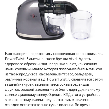
Наш фаворит – горизонтальная шнековая соковыжималка
PowerTwist J3 американского бренда Atvel. Адепты
здорового образа жизни наверняка знают, как сложно
найти соковыжималку, которая позволила бы выжать сок
из таких продуктов, как зелень, витграсс, сельдерей,
различные коренья и т.д. PowerTwist J3 справляется с этой
задачей на «ура», выжимая весь сок из всех видов
фруктов, овощей и зелени – все благодаря удлиненному
семисекционному шнеку. Оценить КПД этого устройства
можно по тому, каким получается жмых: в качестве
отходов остаются только сухие волокна. Во время