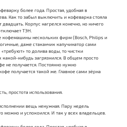
еварку более года. Простая, удобная в
ева. Как то забыл выключить и кофеварка стояла
двадцать. Корпус нагрелся конечно, но ничего
отключает ТЭН.
 кофемашины нескольких фирм (Bosch, Philips и
логичные, даже стаканчик капучинатор сами
 «требуют» то долива воды, то чистки
к какой-нибудь загрязнился. В общем просто
фе не получается. Постоянно нужно
кофе получается такой же. Главное сами зёрна
сть, простота использования.
исполнении вещь ненужная. Пару недель
то можно и успокоился. И так у всех владельцев.
еварку более года. Простая, удобная в