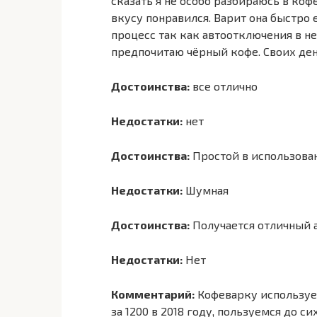
сказать я не особо разбираюсь в коф
вкусу понравился. Варит она быстро
процесс так как автоотключения в не
предпочитаю чёрный кофе. Своих ден
Достоинства:
все отлично
Недостатки:
нет
Достоинства:
Простой в использован
Недостатки:
Шумная
Достоинства:
Получается отличный 
Недостатки:
Нет
Комментарий:
Кофеварку используем
за 1200 в 2018 году, пользуемся до с