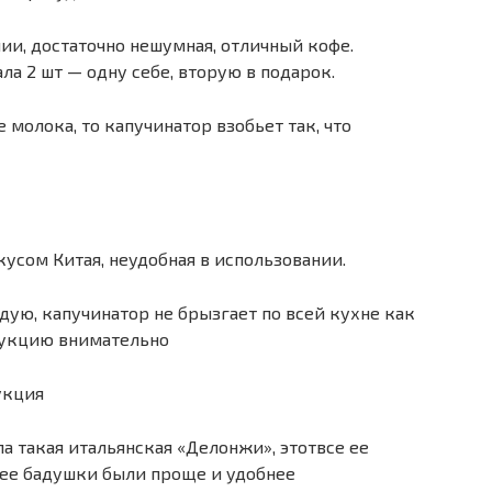
ии, достаточно нешумная, отличный кофе.
ла 2 шт — одну себе, вторую в подарок.
 молока, то капучинатор взобьет так, что
кусом Китая, неудобная в использовании.
дую, капучинатор не брызгает по всей кухне как
рукцию внимательно
укция
а такая итальянская «Делонжи», этотвсе ее
у ее бадушки были проще и удобнее