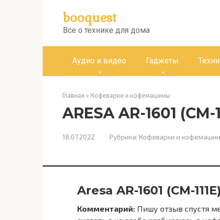
Перейти
booquest
к
контенту
Все о технике для дома
Аудио и видео
Гаджеты
Техни
Главная
»
Кофеварки и кофемашины
ARESA AR-1601 (CM-1
18.07.2022
Рубрика:
Кофеварки и кофемаши
Aresa AR-1601 (CM-111
Комментарий:
Пишу отзыв спустя ме