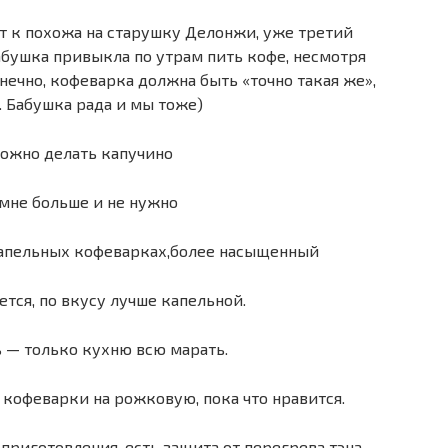
т к похожа на старушку Делонжи, уже третий
Бабушка привыкла по утрам пить кофе, несмотря
онечно, кофеварка должна быть «точно такая же»,
. Бабушка рада и мы тоже)
ожно делать капучино
 мне больше и не нужно
капельных кофеварках,более насыщенный
тся, по вкусу лучше капельной.
 — только кухню всю марать.
кофеварки на рожковую, пока что нравится.
приготовления, есть защита от перегрева тэна,