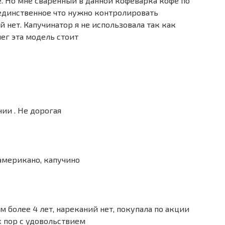
е. Но мне сваренный в данной кофеварка кофе по
 единственное что нужно контролировать
й нет. Капучинатор я не использовала так как
ег эта модель стоит
ии . Не дорогая
американо, капучино
 более 4 лет, нареканий нет, покупала по акции
их пор с удовольствием