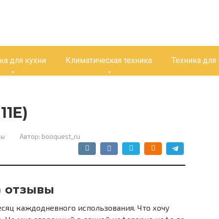
ка для кухни
Климатическая техника
Техника для
11E)
ны
Автор:
booquest_ru
E) отзывы
сяц каждодневного использования. Что хочу