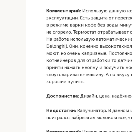
Комментарий:
Использую данную коф
эксплуатации. Есть защита от перегр
в режиме варки кофе без воды минут 
не сгорело. Термостат отрабатывает 
На работе использую автоматические
Delonghi). Они, конечно высокотехно
моют, но очень капризные. Постоянно
котнейнеров для отработки то датчи
прийти нажать кнопку и получить ко
«поуговаривать» машину. А по вкусу 
хорошие купить.
Достоинства:
Дизайн, цена, надёжно
Недостатки:
Капучинатор. В данном 
поигрался, забрызгал молоком всё, ч
Комментарий:
Использую данную коф