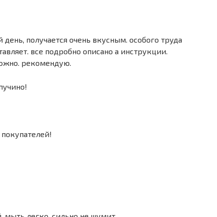
день, получается очень вкусным. особого труда
авляет. все подробно описано а инструкции.
ложно. рекомендую.
пучино!
 покупателей!
, мыть легко, сильно не шумит