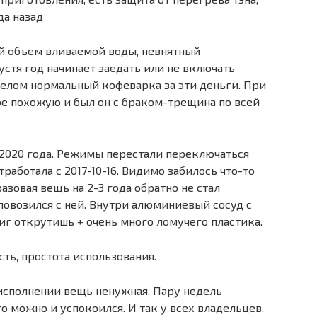
да назад
й объем вливаемой воды, невнятный
тя год начинает заедать или не включать
целом нормальный кофеварка за эти деньги. При
е похожую и был он с браком-трещина по всей
2020 года. Режимы перестали переключаться
тработала с 2017-10-16. Видимо забилось что-то
азовая вещь на 2-3 года обратно не стал
ы повозился с ней. Внутри алюминиевый сосуд с
фиг открутишь + очень много ломучего пластика.
сть, простота использования.
исполнении вещь ненужная. Пару недель
то можно и успокоился. И так у всех владельцев.