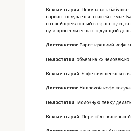
Комментарий:
Покупалась бабушке, 
вариант получается в нашей семье. 
на свой преклонный возраст, ну и , к
ну и принесли ее на следующий день
Достоинства:
Варит крепкий кофе,м
Недостатки:
объём на 2х человек,но
Комментарий:
Кофе вкуснее,чем в 
Достоинства:
Неплохой кофе получае
Недостатки:
Молочную пенку делать
Комментарий:
Перешёл с капельной 
Достоинства:
цена, рожок, быстрота 