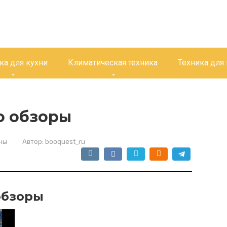
ка для кухни
Климатическая техника
Техника для
о обзоры
ны
Автор:
booquest_ru
обзоры