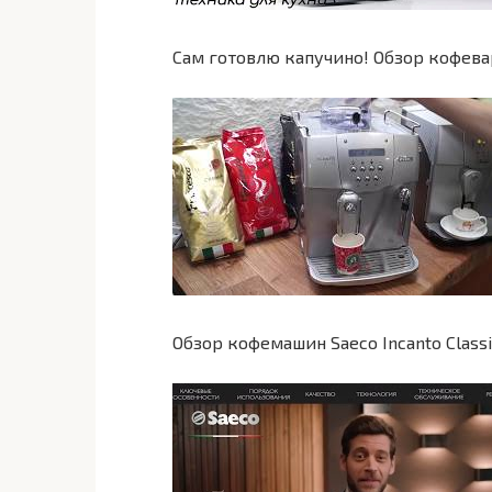
Сам готовлю капучино! Обзор кофевар
Обзор кофемашин Saeco Incanto Classi