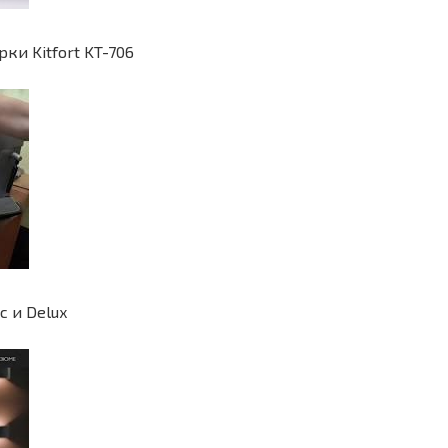
ки Kitfort KT-706
c и Delux