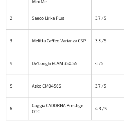
Mini Me
2
Saeco Lirika Plus
3.7 /5
3
Melitta Caffeo Varianza CSP
3.3 /5
4
De’Longhi ECAM 350.55
4 /5
5
Asko CM8456S
3.7 /5
Gaggia CADORNA Prestige
6
4.3 /5
OTC