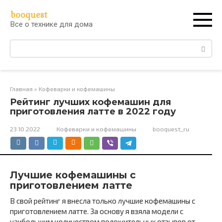
Перейти
booquest
к
Все о технике для дома
контенту
Поиск:
Главная
»
Кофеварки и кофемашины
Рейтинг лучших кофемашин для
приготовления латте в 2022 году
23.10.2022
Кофеварки и кофемашины
booquest_ru
Лучшие кофемашины с
приготовлением латте
В свой рейтинг я внесла только лучшие кофемашины с
приготовлением латте. За основу я взяла модели с
наибольшим количеством положительных отзывов от