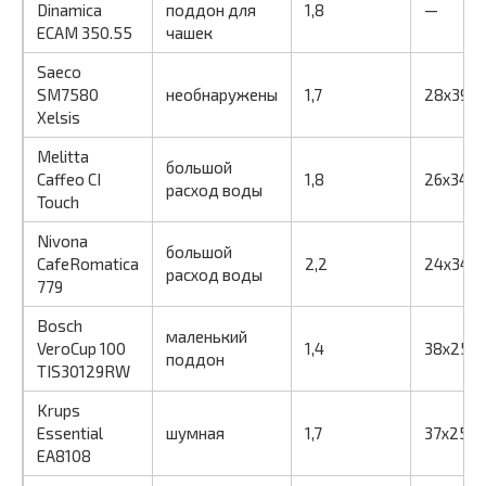
Dinamica
поддон для
1,8
—
ECAM 350.55
чашек
Saeco
SM7580
необнаружены
1,7
28x39x4
Xelsis
Melitta
большой
Caffeo CI
1,8
26x34x
расход воды
Touch
Nivona
большой
CafeRomatica
2,2
24x34x
расход воды
779
Bosch
маленький
VeroCup 100
1,4
38x25x
поддон
TIS30129RW
Krups
Essential
шумная
1,7
37x25x3
EA8108