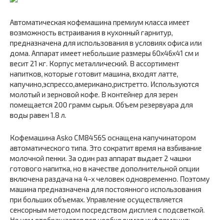
Автоматическая кофемашина премиум класса имеет
возможность встраивания в кухонный гарнитур,
предназначена для использования в условиях офиса или
дома. Аппарат имеет небольшие размеры 60х46х41 см и
весит 21 кг. Корпус металлический. В ассортимент
напитков, которые готовит машина, входят латте,
капучино,эспрессо,американо,ристретто. Используются
молотый и зерновой кофе. В контейнер для зерен
помещается 200 грамм сырья. Объем резервуара для
воды равен 1.8 л.
Кофемашина Asko CM8456S оснащена капучинатором
автоматического типа. Это сократит время на взбивание
молочной пенки. За один раз аппарат выдает 2 чашки
готового напитка, но в качестве дополнительной опции
включена раздача на 4-х человек одновременно. Поэтому
машина предназначена для постоянного использования
при больших объемах. Управление осуществляется
сенсорным методом посредством дисплея с подсветкой.
На нем отображается вся необходимая информация: