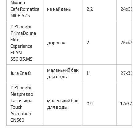
Nivona
CafeRomatica
не найдены
2,2
24х33х
NICR 525
De’Longhi
PrimaDonna
Elite
дорогая
2
26x48x
Experience
ECAM
650.85.MS
маленький бак
Jura Ena 8
1,1
27x33x4
для воды
De’Longhi
Nespresso
Lattissima
маленький бак
0,9
17x32x2
Touch
для воды
Animation
EN560