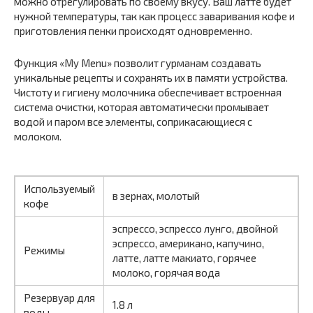
можно отрегулировать по своему вкусу. Ваш латте будет
нужной температуры, так как процесс заваривания кофе и
приготовления пенки происходят одновременно.
Функция «My Menu» позволит гурманам создавать
уникальные рецепты и сохранять их в памяти устройства.
Чистоту и гигиену молочника обеспечивает встроенная
система очистки, которая автоматически промывает
водой и паром все элементы, соприкасающиеся с
молоком.
Используемый
в зернах, молотый
кофе
эспрессо, эспрессо лунго, двойной
эспрессо, американо, капучино,
Режимы
латте, латте макиато, горячее
молоко, горячая вода
Резервуар для
1.8 л
воды