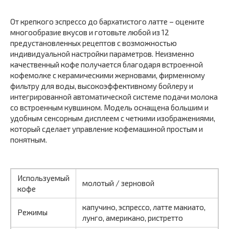
От крепкого эспрессо до бархатистого латте – оцените
многообразие вкусов и готовьте любой из 12
предустановленных рецептов с возможностью
индивидуальной настройки параметров. Неизменно
качественный кофе получается благодаря встроенной
кофемолке с керамическими жерновами, фирменному
фильтру для воды, высокоэффективному бойлеру и
интегрированной автоматической системе подачи молока
со встроенным кувшином. Модель оснащена большим и
удобным сенсорным дисплеем с четкими изображениями,
который сделает управление кофемашиной простым и
понятным.
Используемый
молотый / зерновой
кофе
капучино, эспрессо, латте макиато,
Режимы
лунго, американо, ристретто