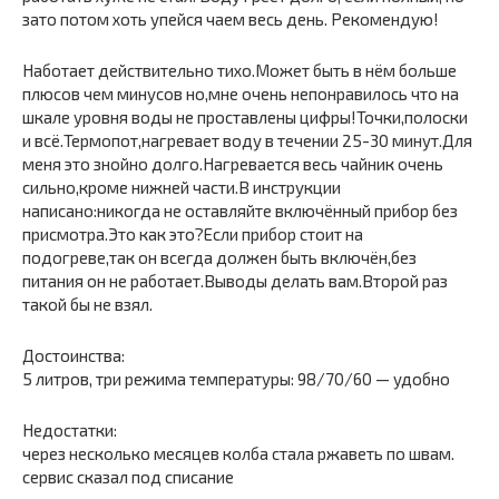
зато потом хоть упейся чаем весь день. Рекомендую!
Hаботает действительно тихо.Может быть в нём больше
плюсов чем минусов но,мне очень непонравилось что на
шкале уровня воды не проставлены цифры!Точки,полоски
и всё.Термопот,нагревает воду в течении 25-30 минут.Для
меня это знойно долго.Нагревается весь чайник очень
сильно,кроме нижней части.В инструкции
написано:никогда не оставляйте включённый прибор без
присмотра.Это как это?Если прибор стоит на
подогреве,так он всегда должен быть включён,без
питания он не работает.Выводы делать вам.Второй раз
такой бы не взял.
Достоинства:
5 литров, три режима температуры: 98/70/60 — удобно
Недостатки:
через несколько месяцев колба стала ржаветь по швам.
сервис сказал под списание