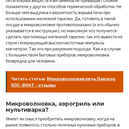
питательных веществ и витаминов не превышает схожие
показатели у других способов термической обработки. Не
больше чем выдумка и вероятность взрыва печи при
использовании железной тарелки. Да, готовить в такой
посуде в микроволновке противопоказано (и это обычно
указывается в инструкции), но максимум что получится
сделать при помощи железной тарелки, так это вывести из
строя генерирующий высокочастотные импульсы
магнетрон. Так что при разумном подходе. Как и в случае
с большинством бытовых приборов, микроволновка
безвредна для человека.
Читать статью
Микроволновая печь Daewoo
KOC-8H4T - отзывы
Микроволновка, аэрогриль или
мультиварка?
Имеет ли смысл приобретать микроволновку, когда на
рынке появилось столько полезных кухонных приборов, в