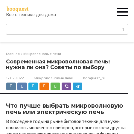
Перейти
booquest
к
Все о технике для дома
контенту
Поиск:
Главная
»
Микроволновые печи
Современная микроволновая печь:
нужна ли она? Советы по выбору
17.07.2022
Микроволновые печи
booquest_ru
Что лучше выбрать микроволновую
печь или электрическую печь
В последние годы на рынке бытовой техники для кухни
появилось множество приборов, которые похожи друг на
друга и выполняют практически одинаковые функции.