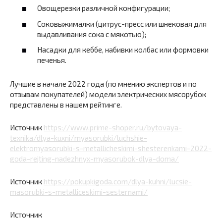
Овощерезки различной конфигурации;
Соковыжималки (цитрус-пресс или шнековая для
выдавливания сока с мякотью);
Насадки для кеббе, набивки колбас или формовки
печенья.
Лучшие в начале 2022 года (по мнению экспертов и по
отзывам покупателей) модели электрических мясорубок
представлены в нашем рейтинге.
Источник
https://www.prime-shoper.ru/bytovaya-
texnika/dlya-kuxni/myasorubki/luchshie-
elektromyasorubki-s-metallicheskimi-shesterenkami-2022-
goda-rejting-nadezhnyx-myasorubok-dlya-doma/
Источник
https://pokupkigoda.com/dlya-kuhni/lucsie-
masorubki-s-metalliceskimi-sesternami/
Источник