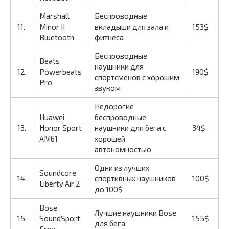
Marshall
Беспроводные
11.
Minor II
вкладыши для зала и
153$
Bluetooth
фитнеса
Беспроводные
Beats
наушники для
12.
Powerbeats
190$
спортсменов с хорошим
Pro
звуком
Недорогие
Huawei
беспроводные
13.
Honor Sport
наушники для бега с
34$
AM61
хорошей
автономностью
Одни из лучших
Soundcore
14.
спортивных наушников
100$
Liberty Air 2
до 100$
Bose
Лучшие наушники Bose
15.
SoundSport
155$
для бега
Free