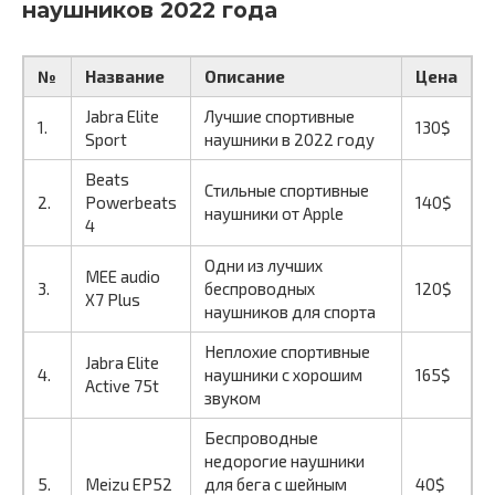
наушников 2022 года
№
Название
Описание
Цена
Jabra Elite
Лучшие спортивные
1.
130$
Sport
наушники в 2022 году
Beats
Стильные спортивные
2.
Powerbeats
140$
наушники от Apple
4
Одни из лучших
MEE audio
3.
беспроводных
120$
X7 Plus
наушников для спорта
Неплохие спортивные
Jabra Elite
4.
наушники с хорошим
165$
Active 75t
звуком
Беспроводные
недорогие наушники
5.
Meizu EP52
для бега с шейным
40$