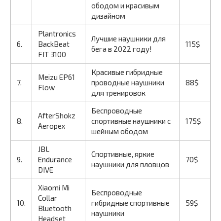
ободом и красивым
дизайном
Plantronics
Лучшие наушники для
6.
BackBeat
115$
бега в 2022 году!
FIT 3100
Красивые гибридные
Meizu EP61
7.
проводные наушники
88$
Flow
для тренировок
Беспроводные
AfterShokz
8.
спортивные наушники с
175$
Aeropex
шейным ободом
JBL
Спортивные, яркие
9.
Endurance
70$
наушники для пловцов
DIVE
Xiaomi Mi
Беспроводные
Collar
10.
гибридные спортивные
59$
Bluetooth
наушники
Headset