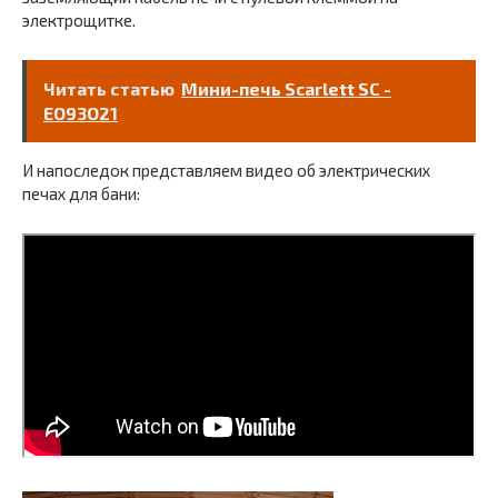
электрощитке.
Читать статью
Мини-печь Scarlett SC -
EO93O21
И напоследок представляем видео об электрических
печах для бани: