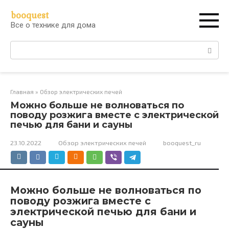
Перейти
booquest
к
Все о технике для дома
контенту
Поиск:
Главная
»
Обзор электрических печей
Можно больше не волноваться по
поводу розжига вместе с электрической
печью для бани и сауны
23.10.2022
Обзор электрических печей
booquest_ru
Можно больше не волноваться по
поводу розжига вместе с
электрической печью для бани и
сауны