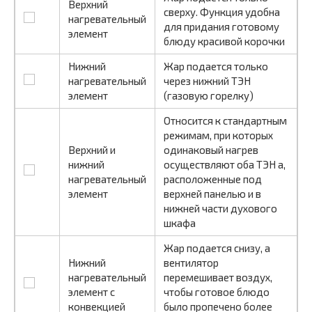
Верхний
сверху. Функция удобна
нагревательный
для придания готовому
элемент
блюду красивой корочки
Нижний
Жар подается только
нагревательный
через нижний ТЭН
элемент
(газовую горелку)
Относится к стандартным
режимам, при которых
Верхний и
одинаковый нагрев
нижний
осуществляют оба ТЭН а,
нагревательный
расположенные под
элемент
верхней панелью и в
нижней части духового
шкафа
Жар подается снизу, а
Нижний
вентилятор
нагревательный
перемешивает воздух,
элемент с
чтобы готовое блюдо
конвекцией
было пропечено более