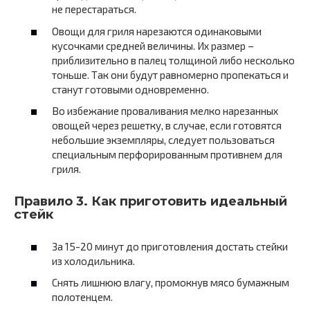
не перестараться.
Овощи для гриля нарезаются одинаковыми
кусочками средней величины. Их размер –
приблизительно в палец толщиной либо несколько
тоньше. Так они будут равномерно пропекаться и
станут готовыми одновременно.
Во избежание проваливания мелко нарезанных
овощей через решетку, в случае, если готовятся
небольшие экземпляры, следует пользоваться
специальным перфорированным противнем для
гриля.
Правило 3. Как приготовить идеальный
стейк
За 15-20 минут до приготовления достать стейки
из холодильника.
Снять лишнюю влагу, промокнув мясо бумажным
полотенцем.