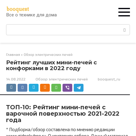
Перейти
booquest
к
Все о технике для дома
контенту
Поиск:
Главная
»
Обзор электрических печей
Рейтинг лучших мини-печей с
конфорками в 2022 году
14.08.2022
Обзор электрических печей
booquest_ru
ТОП-10: Рейтинг мини-печей с
варочной поверхностью 2021-2022
года
* Подборка/обзор составлена по мнению редакции
www.gidpokuhne.ru. О критериях отбора. Данный материал