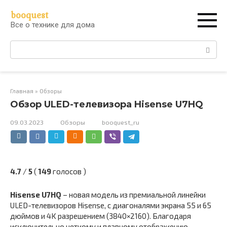
Перейти
booquest
к
Все о технике для дома
контенту
Поиск:
Главная
»
Обзоры
Обзор ULED-телевизора Hisense U7HQ
09.03.2023
Обзоры
booquest_ru
4.7
/
5
(
149
голосов
)
Hisense U7HQ
– новая модель из премиальной линейки
ULED-телевизоров Hisense, с диагоналями экрана 55 и 65
дюймов и 4K разрешением (3840×2160). Благодаря
исключительно четкому и плавному отображению