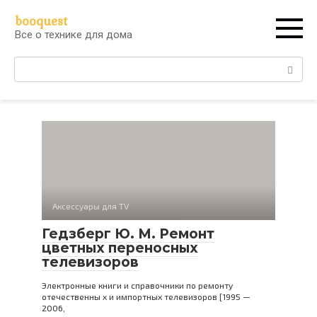
Перейти
booquest
к
Все о технике для дома
контенту
Поиск:
Аксессуары для TV
Гедзберг Ю. М. Ремонт
цветных переносных
телевизоров
Электронные книги и справочники по ремонту
отечественны х и импортных телевизоров [1995 —
2006,