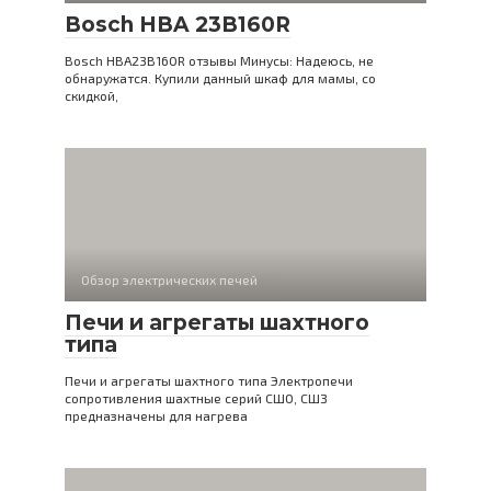
Bosch HBA 23B160R
Bosch HBA23B160R отзывы Минусы: Надеюсь, не
обнаружатся. Купили данный шкаф для мамы, со
скидкой,
Обзор электрических печей
Печи и агрегаты шахтного
типа
Печи и агрегаты шахтного типа Электропечи
сопротивления шахтные серий СШО, СШЗ
предназначены для нагрева