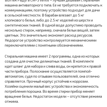
ВолТек Радуга СМ-5 White – лучшая дешевая стиральная
машина активаторного типа. Ее не требуется подключать к
коммуникациям, поэтому устройство подходит для дачи
в сельской местности. В барабан влезает до 5 кг
хлопкового белья, либо до 2.5 кг изделий из шерсти и
синтетических тканей. В одной воде допустимо проводить
несколько стирок, например, сначала белых вещей, затем
цветных. Это значительно экономит расход ресурсов.
Недорогое устройство контролируется механическими
переключателями с понятными обозначениями.
Стиральная машина имеет 2 программы, одна из которых
создана для очистки деликатных тканей. В комплекте
идет шланг для набора и слива воды, он крепится к правой
части прибора. Полоскание осуществляется помпой-
автоматом, судя по отзывам пользователей, она отлично
справляется. Прочный корпус устойчив к коррозии.
Хозяйки оценили малый вес устройства и экономичность
потребления порошка. Во время стирки прибор меняет
вращение белья. Недостаток модели – отсутствие режима
отжима.