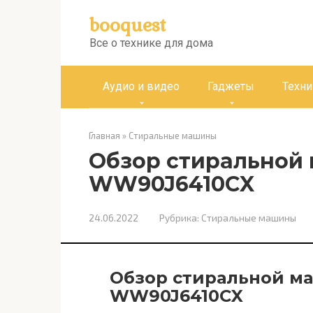
Перейти
booquest
к
контенту
Все о технике для дома
Аудио и видео
Гаджеты
Техни
Главная
»
Стиральные машины
Обзор стиральной
WW90J6410CX
24.06.2022
Рубрика:
Стиральные машины
Обзор стиральной м
WW90J6410CX