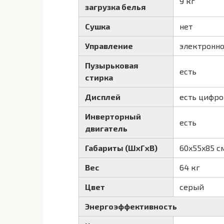
9 кг
загрузка белья
Сушка
нет
Управление
электронно
Пузырьковая
есть
стирка
Дисплей
есть цифро
Инверторный
есть
двигатель
Габариты (ШxГxВ)
60x55x85 с
Вес
64 кг
Цвет
серый
Энергоэффективность