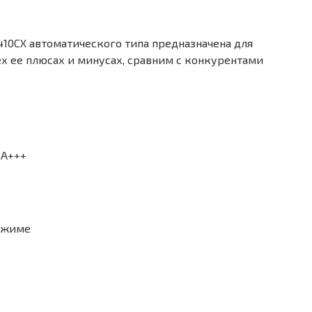
10CX автоматического типа предназначена для
ех ее плюсах и минусах, сравним с конкурентами
 А+++
отжиме