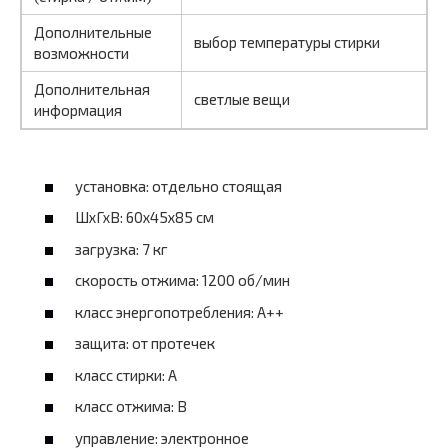
Дополнительные
выбор температуры стирки
возможности
Дополнительная
светлые вещи
информация
установка: отдельно стоящая
ШхГхВ: 60х45х85 см
загрузка: 7 кг
скорость отжима: 1200 об/мин
класс энергопотребления: A++
защита: от протечек
класс стирки: A
класс отжима: B
управление: электронное