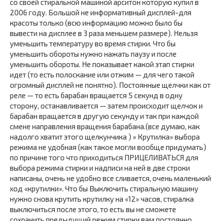
со своей стиральной машиной арситон которую купил в
2006 году. Большой не информативный дисплей-для
красоты только (всю информацию можно было бы
вывести на дисплее в 3 раза меньшем размере). Нельзя
уменьшить температуру во время стирки. Что бы
уменьшить обороты нужно нажать паузу и после
уменьшить обороты. Не показывает какой этап стирки
идет (то есть полоскание или отжим — для чего такой
огромный дисплей не понятно). Постоянные щелчки как от
реле — то есть барабан вращается 5 секунд в одну
сторону, останавливается — затем происходит щелчок и
барабан вращается в другую секунду и так при каждой
смене направления вращения барабана.(все думаю, как
надолго хватит этого щелкунчика ) » Крутилка» выбора
режима не удобная (как такое могли вообще придумать)
по причине того что приходиться ПРИЦЕЛИВАТЬСЯ для
выбора режима стирки и надписи на ней в две строки
написаны, очень не удобно все сливается, очень маленький
ход «крутилки». Что бы Выключить стиральную машину
нужно снова крутить крутилку на «12» часов, стиралка
выключиться после этого, то есть вы не сможете
сохранить предыдущий режим стирки вам постоянно