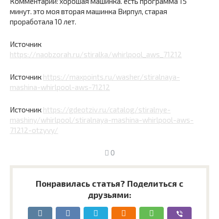
Комментарий: хорошая машинка. есть программа 15
минут. это моя вторая машинка Вирпул, старая
проработала 10 лет.
Источник
https://naobzorah.ru/stiralka/whirlpool_aws_71212
Источник
https://maxpoints.ru/washer/stiralnaya-
mashina-whirlpool-aws-71212
Источник
https://gdeotziv.ru/catalog/stiralnye-
mashiny/whirlpool/stiralnaya-mashina-whirlpool-aws-
71212-otzyvy/
0
Понравилась статья? Поделиться с
друзьями: