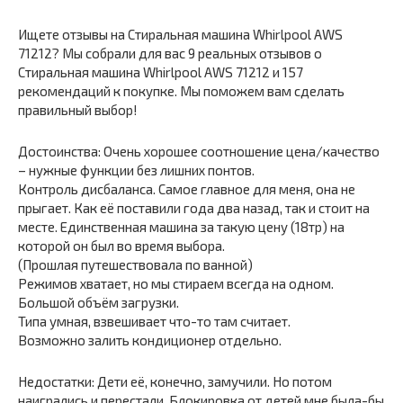
Ищете отзывы на Стиральная машина Whirlpool AWS
71212? Мы собрали для вас 9 реальных отзывов о
Стиральная машина Whirlpool AWS 71212 и 157
рекомендаций к покупке. Мы поможем вам сделать
правильный выбор!
Достоинства: Очень хорошее соотношение цена/качество
– нужные функции без лишних понтов.
Контроль дисбаланса. Самое главное для меня, она не
прыгает. Как её поставили года два назад, так и стоит на
месте. Единственная машина за такую цену (18тр) на
которой он был во время выбора.
(Прошлая путешествовала по ванной)
Режимов хватает, но мы стираем всегда на одном.
Большой объём загрузки.
Типа умная, взвешивает что-то там считает.
Возможно залить кондиционер отдельно.
Недостатки: Дети её, конечно, замучили. Но потом
наигрались и перестали. Блокировка от детей мне была-бы