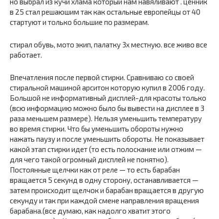
но выбрал из кучи хлама который нам навяливают . ценник
в 25 стал решаюшим так как остальные европейцы от 40
стартуют и только большие по размерам.
стирал обувь, мото экип, палатку 3х местную. все живо все
работает.
Впечатления после первой стирки. Сравниваю со своей
стиральной машиной арситон которую купил в 2006 году.
Большой не информативный дисплей-для красоты только
(всю информацию можно было бы вывести на дисплее в 3
раза меньшем размере). Нельзя уменьшить температуру
во время стирки. Что бы уменьшить обороты нужно
нажать паузу и после уменьшить обороты. Не показывает
какой этап стирки идет (то есть полоскание или отжим —
для чего такой огромный дисплей не понятно).
Постоянные щелчки как от реле — то есть барабан
вращается 5 секунд в одну сторону, останавливается —
затем происходит щелчок и барабан вращается в другую
секунду и так при каждой смене направления вращения
барабана.(все думаю, как надолго хватит этого