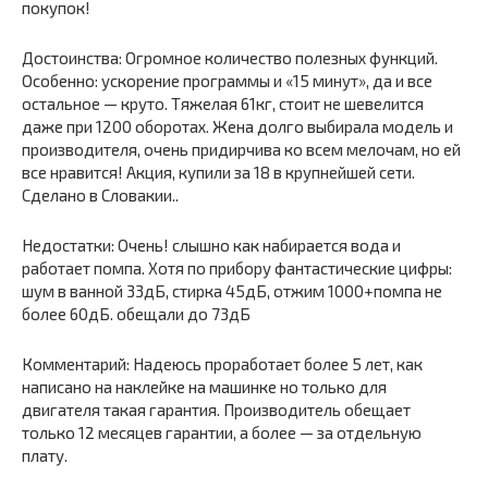
покупок!
Достоинства: Огромное количество полезных функций.
Особенно: ускорение программы и «15 минут», да и все
остальное — круто. Тяжелая 61кг, стоит не шевелится
даже при 1200 оборотах. Жена долго выбирала модель и
производителя, очень придирчива ко всем мелочам, но ей
все нравится! Акция, купили за 18 в крупнейшей сети.
Сделано в Словакии..
Недостатки: Очень! слышно как набирается вода и
работает помпа. Хотя по прибору фантастические цифры:
шум в ванной 33дБ, стирка 45дБ, отжим 1000+помпа не
более 60дБ. обещали до 73дБ
Комментарий: Надеюсь проработает более 5 лет, как
написано на наклейке на машинке но только для
двигателя такая гарантия. Производитель обещает
только 12 месяцев гарантии, а более — за отдельную
плату.