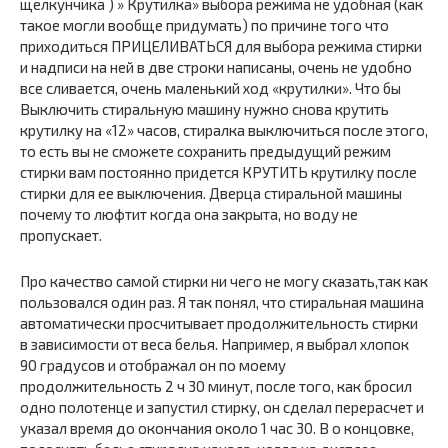
щелкунчика ) » Крутилка» выбора режима не удобная (как
такое могли вообще придумать) по причине того что
приходиться ПРИЦЕЛИВАТЬСЯ для выбора режима стирки
и надписи на ней в две строки написаны, очень не удобно
все сливается, очень маленький ход «крутилки». Что бы
Выключить стиральную машину нужно снова крутить
крутилку на «12» часов, стиралка выключиться после этого,
то есть вы не сможете сохранить предыдущий режим
стирки вам постоянно придется КРУТИТЬ крутилку после
стирки для ее выключения. Дверца стиральной машины
почему то люфтит когда она закрыта, но воду не
пропускает.
Про качество самой стирки ни чего не могу сказать,так как
пользовался один раз. Я так понял, что стиральная машина
автоматически просчитывает продолжительность стирки
в зависимости от веса белья. Например, я выбрал хлопок
90 градусов и отображал он по моему
продолжительность 2 ч 30 минут, после того, как бросил
одно полотенце и запустил стирку, он сделал перерасчет и
указал время до окончания около 1 час 30. В о концовке,