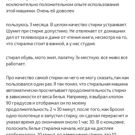
исключительно положительном опыте использования
этой машинки. Очень ей доволен
пользуюсь 3 месяца. В целом качество стирки устраивает.
Шумит при стирке допустимо. Не отвлекает от домашних
дел от телевизора и даже от чтения книги, несмотря на то,
что стиралка стоит в ванной, а у нас студия.
стирал обувь, мото экип, палатку 3х местную. все живо все
работает.
Про качество самой стирки ни чего не могу сказать,так как
пользовался один раз. Я так понял, что стиральная машина
автоматически просчитывает продолжительность стирки
в зависимости от веса белья. Например, я выбрал хлопок
90 градусов и отображал он по моему
продолжительность 2 ч 30 минут, после того, как бросил
одно полотенце и запустил стирку, он сделал перерасчет и
указал время до окончания около 1 час 30. В о концовке,
полоскать белье стиралка начала, когда на дисплее
отображалось 10 минут до завершения стирки, эти 10