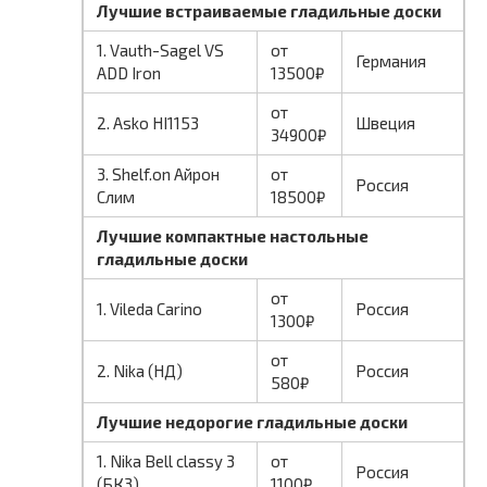
Лучшие встраиваемые гладильные доски
1. Vauth-Sagel VS
от
Германия
ADD Iron
13500₽
от
2. Asko HI1153
Швеция
34900₽
3. Shelf.on Айрон
от
Россия
Слим
18500₽
Лучшие компактные настольные
гладильные доски
от
1. Vileda Carino
Россия
1300₽
от
2. Nika (НД)
Россия
580₽
Лучшие недорогие гладильные доски
1. Nika Bell classy 3
от
Россия
(БК3)
1100₽