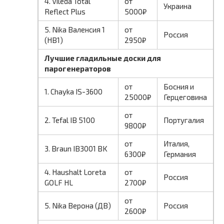
4. Vileda Total
от
Украина
Reflect Plus
5000₽
5. Nika Валенсия 1
от
Россия
(НВ1)
2950₽
Лучшие гладильные доски для
парогенераторов
от
Босния и
1. Chayka IS-3600
25000₽
Герцеговина
от
2. Tefal IB 5100
Португалия
9800₽
от
Италия,
3. Braun IB3001 BK
6300₽
Германия
4. Haushalt Loreta
от
Россия
GOLF HL
2700₽
от
5. Nika Верона (ДВ)
Россия
2600₽