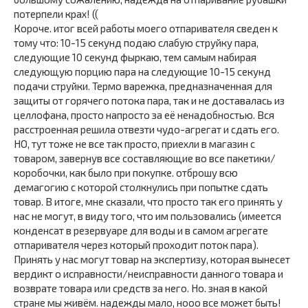
потерпели крах! ((
Короче. итог всей работы моего отпаривателя сведен к
тому что: 10-15 секунд подаю слабую струйку пара,
следующие 10 секунд фыркаю, тем самым набирая
следующую порцию пара на следующие 10-15 секунд
подачи струйки. Термо варежка, предназначенная для
защиты от горячего потока пара, так и не доставалась из
целлофана, просто напросто за её ненадобностью. Вся
расстроенная решила отвезти чудо-агрегат и сдать его.
НО, тут тоже не все так просто, приехли в магазин с
товаром, завернув все составляющие во все пакетики/
коробочки, как было при покупке. отброшу всю
демагогию с которой столкнулись при попытке сдать
товар. В итоге, мне сказали, что просто так его принять у
нас не могут, в виду того, что им пользовались (имеется
конденсат в резервуаре для воды и в самом агрегате
отпаривателя через который проходит поток пара).
Принять у нас могут товар на экспертизу, которая вынесет
вердикт о исправности/неисправности данного товара и
возврате товара или средств за него. Но. зная в какой
стране мы живём. надежды мало, нооо все может быть!