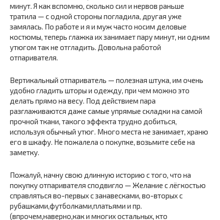
минут. Я как вспомню, сколько сил и нервов раньше
тратила — с одной стороны погладила, другая уже
замялась. По работе и я и муж часто носим деловые
костюмы, теперь глажка их занимает пару минут, ни одним
утюгом так не отгладить. Довольна работой
отпаривателя.
Вертикальный отпариватель — полезная штука, им очень
удобно гладить шторы и одежду, при чем можно это
делать прямо на весу. Под действием пара
разглаживаются даже самые упрямые складки на самой
прочной ткани, такого эффекта трудно добиться,
используя обычный утюг. Много места не занимает, храню
его в шкафу. Не пожалела о покупке, возьмите себе на
заметку.
Пожалуй, начну свою длинную историю с того, что на
покупку отпаривателя сподвигло — Желание с лёгкостью
справляться во-первых с занавесками, во-вторых с
рубашками,футболками,платьями и пр.
(впрочем,наверно,как и многих остальных, кто