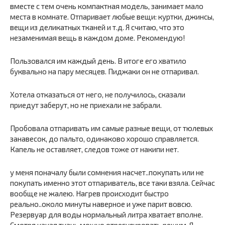
вместе с тем очень компактная модель, занимает мало
места в комнате. Отпаривает любые вещи: куртки, джинсы,
вещи из деликатных тканей и т.д. Я считаю, что это
незаменимая вещь в каждом доме. Рекомендую!
Пользовался им каждый день. В итоге его хватило
буквально на пару месяцев. Пиджаки он не отпаривал.
Хотела отказаться от него, не получилось, сказали
приедут заберут, но не приехали не забрали.
Пробовала отпаривать им самые разные вещи, от тюлевых
занавесок, до пальто, одинаково хорошо справляется.
Капель не оставляет, следов тоже от накипи нет.
у меня поначалу были сомнения насчет..покупать или не
покупать именно этот отпариватель, все таки взяла. Сейчас
вообще не жалею. Нагрев происходит быстро
реально..около минуты наверное и уже парит вовсю.
Резервуар для воды нормальный литра хватает вполне.
Смотря какая ткань можно отрегулировать режим. Я