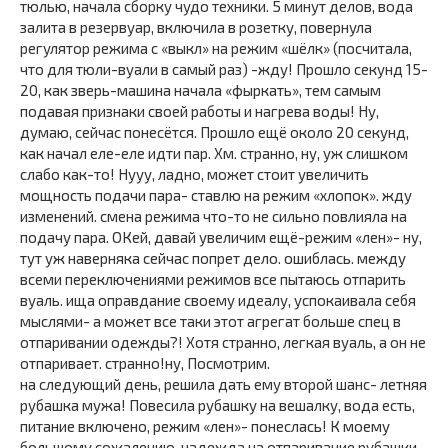
тюлью, начала сборку чудо техники. 5 минут делов, вода
залита в резервуар, включила в розетку, повернула
регулятор режима с «выкл» на режим «шёлк» (посчитала,
что для тюли-вуали в самый раз) -жду! Прошло секунд 15-
20, как зверь-машина начала «фыркать», тем самым
подавая признаки своей работы и нагрева воды! Ну,
думаю, сейчас понесётся. Прошло ещё около 20 секунд,
как начал еле-еле идти пар. Хм. странно, ну, уж слишком
слабо как-то! Нууу, ладно, может стоит увеличить
мощность подачи пара- ставлю на режим «хлопок». жду
изменений. смена режима что-то не сильно повлияла на
подачу пара. ОКей, давай увеличим ещё-режим «лен»- ну,
тут уж наверняка сейчас попрет дело. ошиблась. между
всеми переключениями режимов все пытаюсь отпарить
вуаль. ища оправдание своему идеалу, успокаивала себя
мыслями- а может все таки этот агрегат больше спец в
отпаривании одежды?! Хотя странно, легкая вуаль, а он не
отпаривает. странно!ну, Посмотрим.
на следующий день, решила дать ему второй шанс- летняя
рубашка мужа! Повесила рубашку на вешалку, вода есть,
питание включено, режим «лен»- понеслась! К моему
большому сожалению, надежда на отпаривание рубашки