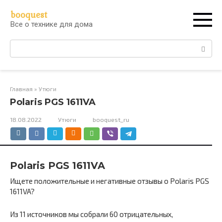
Перейти
booquest
к
Все о технике для дома
контенту
Поиск:
Главная
»
Утюги
Polaris PGS 1611VA
18.08.2022
Утюги
booquest_ru
Polaris PGS 1611VA
Ищете положительные и негативные отзывы о Polaris PGS
1611VA?
Из 11 источников мы собрали 60 отрицательных,