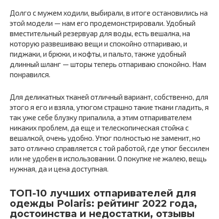
Долго с мужем ходили, выбирали, в итоге остановились на
этой модели — нам его продемонстрировали. Удобный
вместительный резервуар для воды, есть вешалка, на
которую развешиваю вещи и спокойно отпариваю, и
пиджаки, и брюки, и кофты, и пальто, также удобный
длинный шланг — шторы теперь отпариваю спокойно. Нам
понравился.
Для деликатных тканей отличный вариант, собственно, для
этого я его и взяла, утюгом страшно такие ткани гладить, я
так уже себе блузку припалила, а этим отпаривателем
никаких проблем, да еще и телескопическая стойка с
вешалкой, очень удобно. Утюг полностью не заменит, но
зато отлично справляется с той работой, где утюг бессилен
или не удобен в использовании. О покупке не жалею, вещь
нужная, да и цена доступная.
ТОП-10 лучших отпаривателей для
одежды Polaris: рейтинг 2022 года,
достоинства и недостатки, отзывы