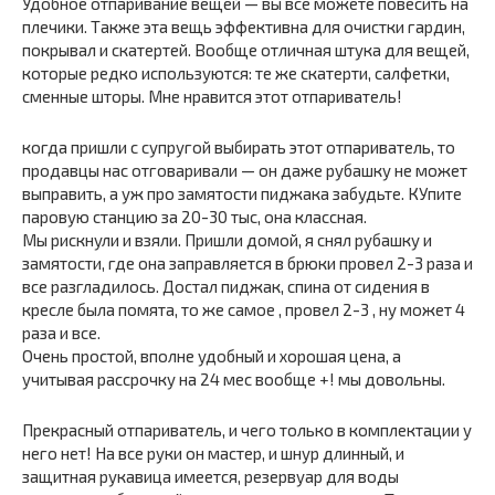
Удобное отпаривание вещей — вы все можете повесить на
плечики. Также эта вещь эффективна для очистки гардин,
покрывал и скатертей. Вообще отличная штука для вещей,
которые редко используются: те же скатерти, салфетки,
сменные шторы. Мне нравится этот отпариватель!
когда пришли с супругой выбирать этот отпариватель, то
продавцы нас отговаривали — он даже рубашку не может
выправить, а уж про замятости пиджака забудьте. КУпите
паровую станцию за 20-30 тыс, она классная.
Мы рискнули и взяли. Пришли домой, я снял рубашку и
замятости, где она заправляется в брюки провел 2-3 раза и
все разгладилось. Достал пиджак, спина от сидения в
кресле была помята, то же самое , провел 2-3 , ну может 4
раза и все.
Очень простой, вполне удобный и хорошая цена, а
учитывая рассрочку на 24 мес вообще +! мы довольны.
Прекрасный отпариватель, и чего только в комплектации у
него нет! На все руки он мастер, и шнур длинный, и
защитная рукавица имеется, резервуар для воды