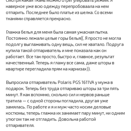
наверное уже всю одежду перепробоваала на нем
отпарить. Последнее было платье из шелка. Со всеми
тканями справляется прекрасно.
Глажка белья для меня была самая ужасная пытка.
Постоянно лежали целые горы белья((. Я просто не могла
подолгу выглаживать одну вещь, сил не хватало. Подруга
купила такой отпариватель и мне показала как он
работает. Все так просто, быстро и, главное, результат
качественный. Теперь я глажу все сама, даже шторы в
квартире перегладила прям на карнизах)).
Выпросила отпариватель Polaris PGS 1611VA у мужа в
подарок. Теперь без труда отпариваю шторы за три пять
минут. Я как вспомню, сколько сил и нервов раньше
тратила — с одной стороны погладила, другая уже
замялась. По работе и я и муж часто носим деловые
костюмы, теперь глажка их занимает пару минут, ни одним
утюгом так не отгладить. Довольна работой
отпаривателя.