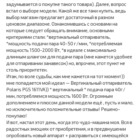
задумывается о покупке такого товара). Далее, вопрос
встал о выборе модели. Какой же все таки купить, ведь
выбор магазин предлагает достаточный в разном
ценовом диапазоне. Ознакомившись с основами на
которые следует обращать внимание, основными
критериями стали: *вертикальный отпариватель,
*мощность подачи пара 40-50 г/мин, *потребляемая
мощность 1500-2000 Вт, *в идеале с максимально
длинным шлангом для подачи пара (мне кажется удобнее
для отпаривании занавесок) но, впрочем, этот пункт не
столь приоритетен.
Итак, по воле судьбы, как мне кажется на тот момент))
мне попадается мой идеал — Вертикальный отпариватель
Polaris PGS 1611VA)) * вертикальный * подача пара 40г/
мин, потребляемся мощность 1600 Вт. Огромным
дополнением и плюсом данной модели ещё , пусть и мало,
но исключительно положительные отзывы! Решено-
покупаю!
И вот, настал этот день, когда это чудо-машина моя. Вся в
радостных эмоциях от приобретения, и в предвкушении
опробовать новый аппарат + расправиться с имеющейся