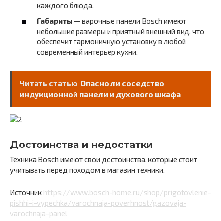
каждого блюда.
Габариты
— варочные панели Bosch имеют
небольшие размеры и приятный внешний вид, что
обеспечит гармоничную установку в любой
современный интерьер кухни.
Читать статью
Опасно ли соседство
индукционной панели и духового шкафа
Достоинства и недостатки
Техника Bosch имеют свои достоинства, которые стоит
учитывать перед походом в магазин техники.
Источник
https://www.bosch-home.ru/shop/prigotovlenie-
pishhi-i-vypechka/varochnaja-poverhnost/gazovaja-
varochnaja-panel