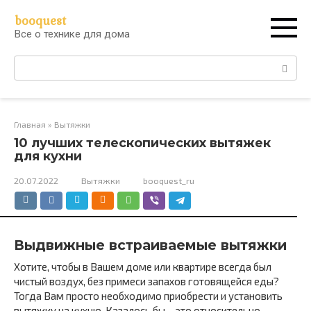
Перейти
booquest
к
Все о технике для дома
контенту
Поиск:
Главная
»
Вытяжки
10 лучших телескопических вытяжек
для кухни
20.07.2022
Вытяжки
booquest_ru
Выдвижные встраиваемые вытяжки
Хотите, чтобы в Вашем доме или квартире всегда был
чистый воздух, без примеси запахов готовящейся еды?
Тогда Вам просто необходимо приобрести и установить
вытяжку на кухню. Казалось бы – это относительно