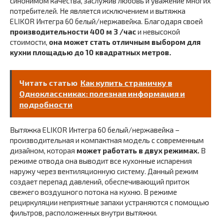
синонимом качества, заслужив любовь и уважение многих
потребителей. Не является исключением и вытяжка
ELIKOR Интегра 60 белый/нержавейка. Благодаря своей
производительности 400 м 3 /час
и невысокой
стоимости,
она может стать отличным выбором для
кухни площадью до 10 квадратных метров.
Читать статью
Как купить страничку в
Одноклассниках: полезная информация и
подробности
Вытяжка ELIKOR Интегра 60 белый/нержавейка –
производительная и компактная модель с современным
дизайном, которая
может работать в двух режимах.
В
режиме отвода она выводит все кухонные испарения
наружу через вентиляционную систему. Данный режим
создает перепад давлений, обеспечивающий приток
свежего воздушного потока на кухню. В режиме
рециркуляции неприятные запахи устраняются с помощью
фильтров, расположенных внутри вытяжки.