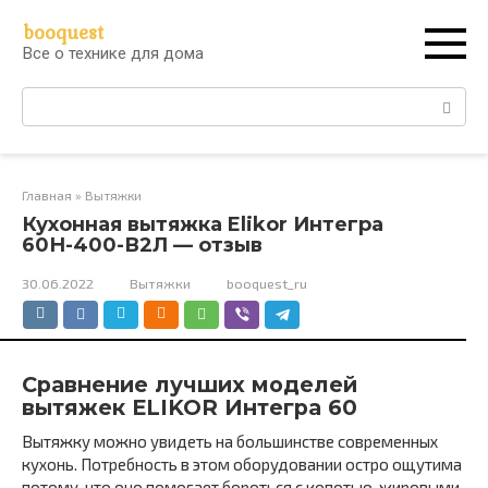
Перейти
booquest
к
Все о технике для дома
контенту
Поиск:
Главная
»
Вытяжки
Кухонная вытяжка Elikor Интегра
60Н-400-В2Л — отзыв
30.06.2022
Вытяжки
booquest_ru
Сравнение лучших моделей
вытяжек ELIKOR Интегра 60
Вытяжку можно увидеть на большинстве современных
кухонь. Потребность в этом оборудовании остро ощутима
потому, что оно помогает бороться с копотью, жировыми