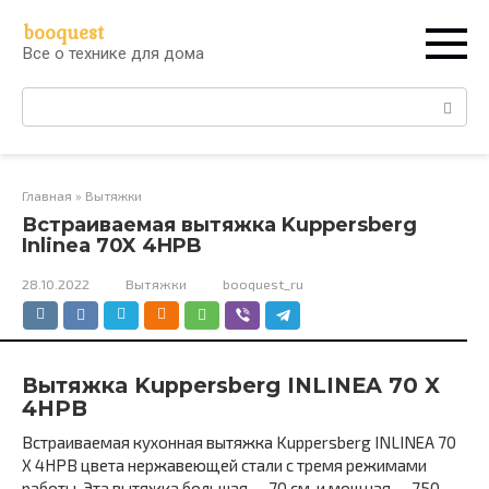
Перейти
booquest
к
Все о технике для дома
контенту
Поиск:
Главная
»
Вытяжки
Встраиваемая вытяжка Kuppersberg
Inlinea 70X 4HPB
28.10.2022
Вытяжки
booquest_ru
Вытяжка Kuppersberg INLINEA 70 X
4HPB
Встраиваемая кухонная вытяжка Kuppersberg INLINEA 70
X 4HPB цвета нержавеющей стали c тремя режимами
работы. Эта вытяжка большая — 70 см. и мощная — 750