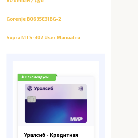
60 белый / дуб
Gorenje BO635E31BG-2
Supra MTS-302 User Manual ru