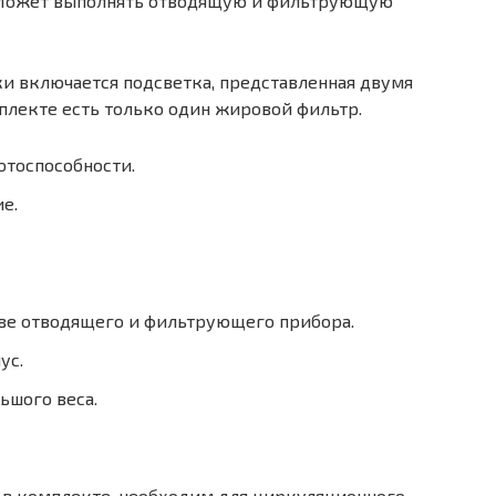
 Может выполнять отводящую и фильтрующую
и включается подсветка, представленная двумя
плекте есть только один жировой фильтр.
отоспособности.
е.
ве отводящего и фильтрующего прибора.
ус.
ьшого веса.
 в комплекте, необходим для циркуляционного