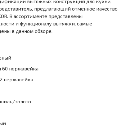
дификации вытяжных конструкций для кухни,
представитель, предлагающий отменное качество
KOR. В ассортименте представлены
щности и функционалу вытяжки, самые
ены в данном обзоре.
ерный
п 60 нержавейка
52 нержавейка
аниль/золото
ный