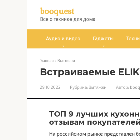
Перейти
booquest
к
контенту
Все о технике для дома
Аудио и видео
Гаджеты
Техни
Главная
»
Вытяжки
Встраиваемые ELI
29.10.2022
Рубрика:
Вытяжки
Автор:
booq
ТОП 9 лучших кухонн
отзывам покупателе
На российском рынке представлен 