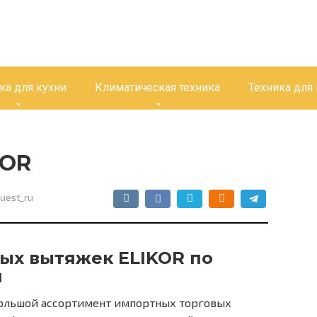
ка для кухни
Климатическая техника
Техника для
KOR
uest_ru
ых вытяжек ELIKOR по
й
большой ассортимент импортных торговых