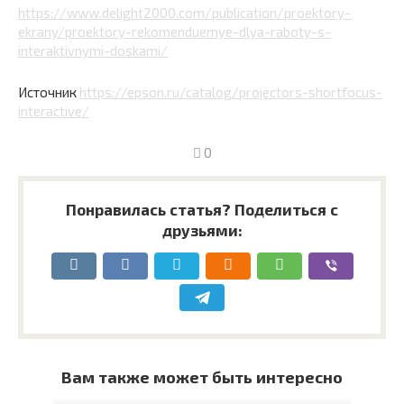
https://www.delight2000.com/publication/proektory-
ekrany/proektory-rekomenduemye-dlya-raboty-s-
interaktivnymi-doskami/
Источник
https://epson.ru/catalog/projectors-shortfocus-
interactive/
0
Понравилась статья? Поделиться с
друзьями:
Вам также может быть интересно