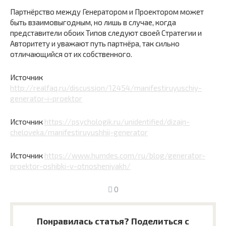
Партнёрство между Генератором и Проектором может
быть взаимовыгодным, но лишь в случае, когда
представители обоих Типов следуют своей Стратегии и
Авторитету и уважают путь партнёра, так сильно
отличающийся от их собственного.
Источник
http://realfaq.ru/discussion/12454/manifestiruyuschiy-
generator-i-proektor
Источник
https://psychologik.ru/unidentified/dizajn-
cheloveka/manifestiruyushhij-generator
Источник
https://www.humdes.com/ru/blog/generator-
proektor-oshibki-v-otnosheniyakh/
0
Понравилась статья? Поделиться с