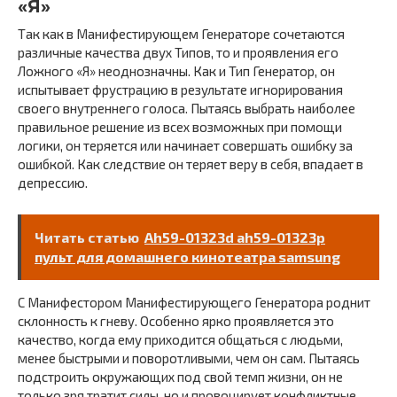
«Я»
Так как в Манифестирующем Генераторе сочетаются
различные качества двух Типов, то и проявления его
Ложного «Я» неоднозначны. Как и Тип Генератор, он
испытывает фрустрацию в результате игнорирования
своего внутреннего голоса. Пытаясь выбрать наиболее
правильное решение из всех возможных при помощи
логики, он теряется или начинает совершать ошибку за
ошибкой. Как следствие он теряет веру в себя, впадает в
депрессию.
Читать статью
Ah59-01323d ah59-01323p
пульт для домашнего кинотеатра samsung
С Манифестором Манифестирующего Генератора роднит
склонность к гневу. Особенно ярко проявляется это
качество, когда ему приходится общаться с людьми,
менее быстрыми и поворотливыми, чем он сам. Пытаясь
подстроить окружающих под свой темп жизни, он не
только зря тратит силы, но и провоцирует конфликтные