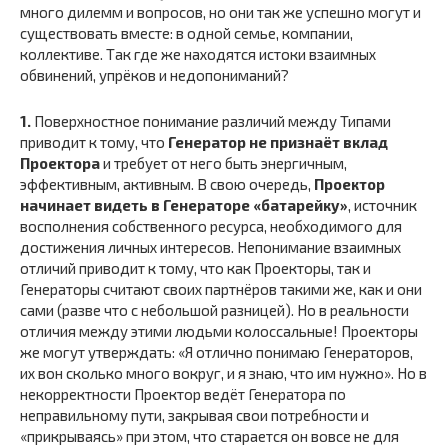
много дилемм и вопросов, но они так же успешно могут и
существовать вместе: в одной семье, компании,
коллективе. Так где же находятся истоки взаимных
обвинений, упрёков и недопониманий?
1.
Поверхностное понимание различий между Типами
приводит к тому, что
Генератор не признаёт вклад
Проектора
и требует от него быть энергичным,
эффективным, активным. В свою очередь,
Проектор
начинает видеть в Генераторе «батарейку»
, источник
восполнения собственного ресурса, необходимого для
достижения личных интересов. Непонимание взаимных
отличий приводит к тому, что как Проекторы, так и
Генераторы считают своих партнёров такими же, как и они
сами (разве что с небольшой разницей). Но в реальности
отличия между этими людьми колоссальные! Проекторы
же могут утверждать: «Я отлично понимаю Генераторов,
их вон сколько много вокруг, и я знаю, что им нужно». Но в
некорректности Проектор ведёт Генератора по
неправильному пути, закрывая свои потребности и
«прикрываясь» при этом, что старается он вовсе не для