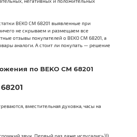
цательных, негативных и положительных
статки BEKO CM 68201 выявленные при
ничего не скрываем и размещаем все
ные отзывы покупателей о BEKO CM 68201, а
вары аналоги. А стоит ли покупать — решение
ожения по BEKO CM 68201
68201
реваются, вместительная духовка, часы на
громкий звук. Первый раз даже испугались)))