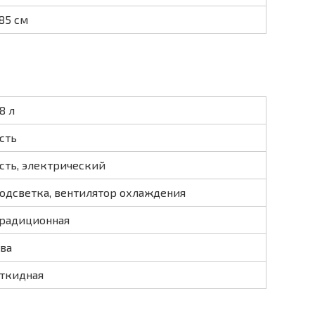
85 см
8 л
сть
сть, электрический
одсветка, вентилятор охлаждения
радиционная
ва
ткидная