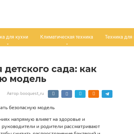
ка для кухни
Климатическая техника
Техника для
 детского сада: как
ую модель
Автор:
booquest_ru
ниях напрямую влияет на здоровье и
е руководители и родители рассматривают
 чтобы снизить распространение бактерий и