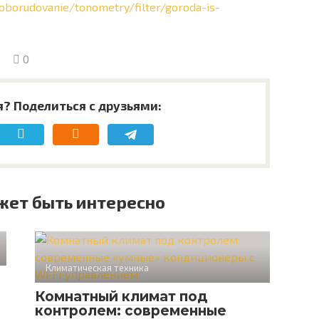
_oborudovanie/tonometry/filter/goroda-is-
0
я? Поделиться с друзьями:
жет быть интересно
Климатическая техника
Комнатный климат под
контролем: современные