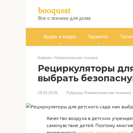
Перейти
booquest
к
контенту
Все о технике для дома
Аудио и видео
Гаджеты
Техни
Главная
»
Климатическая техника
Рециркуляторы для
выбрать безопасн
18.03.2026
Рубрика:
Климатическая техника
Качество воздуха в детских учрежде
самочувствие детей. Поэтому многи
возможность
купить рециркулятор
,