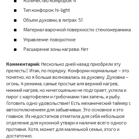
Количество конфорок: 4
Тип конфорок: hi-light
Объем духовки, в литрах: 51
Материал варочной поверхности: стеклокерамика
Управление: поворотное
Расширение зоны нагрева: Нет
Комментарий:
Несколько дней назад приобрели эту
прелесть Итак, по порядку. Конфорки нормальные – это
понятно, но я больше волновалась за духовку. Духовка –
огонь. 4 режима, самые простые аля верхний нагрев,
нижний нагрев, но ничегошеньки не подгорает, успела и
пирог с картофелем и грибочками там запечь, и рыбу.
Готовить одно удовольствие! Есть механический таймер с
автоотключением для забывчивых. Это основное и это
главное. Из недостатков отметила для себя небольшое
отделение для кухонной утвари и наличие всего одного
противня. Хотя, может для маленькой семьи, этого и
достаточно.