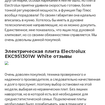
другой марки, особых нареканий к ней не было, но плита
Electrolux приятна удивила скоростью готовки, более
тонкой регулировкой мощности, а функция Пар Плюс
вообще порадовала! По своим габаритам она идеально
вписалась в кухню. Хотелось бы иметь в духовке
телескопические направляющие, но их можно докупить.
Единственное, мне показалось, что ящик под духовкой
хлипковат, но со своими обязанностями справляется. Мы
очень довольны данной покупкой.
Электрическая плита Electrolux
EKC951301W White отзывы
Очень доволен покупкой, техника проверенного и
надежного производителя, а следовательно качественная
и долго прослужит, поэтому выбор остановил на этой
модели, выбирая из керамических плит. Без лишних
наворотов, но в которой есть всё необходимое для
среднестатистической семьи. Подключение плиты
необходимо было дорабатывать, как в принципе у