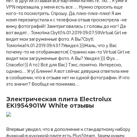
нет. В других отзывах все картинки на месте. Тю… Я уже и
VPN перезашла, у меня есть все … Нужно спросить еще
кого-то посмотреть. Спрошу. Да, плиз-плиз-плиз! Я аж
комп перезапустила и с телефона отзыв просмотрела -не
вижу фотографий! Заинтриговалась с головы до ног! Да
вот видят…Томо4ка Cbytl14.01.2019 09:07:59Virtual Girl не
видит мои загруженные фото. А Вы?Cbytl
Томо4ка14.01.2019 09:43:17Увидел:)))Жаль, что у Вас
почему-то не отображаются( Странно как-то Virtual Girl не
видит мои загруженные фото. А Вы? Увидел:))) Фух…
Спасибо!)) А то) Всё для Вас) Тэкс, понятно. Интересно,
однако… Угу( Блиннн! А вот сейчас девушка ответила мне
в сообшении, что в отзыве нет ни одной фотографии. И что
это значит? Вообще не понимаю…
Электрическая плита Electrolux
EKI954901W White отзывы
Впервые увидел, что в дополнение к стандартному набору
функций в кухонной плите есть PlusSteam. Зачем нужен