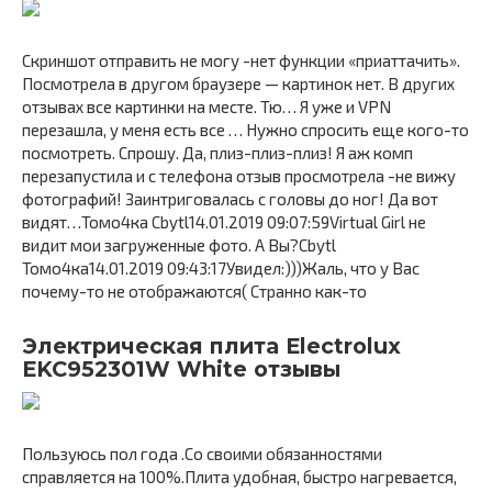
Скриншот отправить не могу -нет функции «приаттачить».
Посмотрела в другом браузере — картинок нет. В других
отзывах все картинки на месте. Тю… Я уже и VPN
перезашла, у меня есть все … Нужно спросить еще кого-то
посмотреть. Спрошу. Да, плиз-плиз-плиз! Я аж комп
перезапустила и с телефона отзыв просмотрела -не вижу
фотографий! Заинтриговалась с головы до ног! Да вот
видят…Томо4ка Cbytl14.01.2019 09:07:59Virtual Girl не
видит мои загруженные фото. А Вы?Cbytl
Томо4ка14.01.2019 09:43:17Увидел:)))Жаль, что у Вас
почему-то не отображаются( Странно как-то
Электрическая плита Electrolux
EKC952301W White отзывы
Пользуюсь пол года .Со своими обязанностями
справляется на 100%.Плита удобная, быстро нагревается,