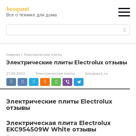
Перейти
booquest
к
Все о технике для дома
контенту
Поиск:
Главная
»
Электрические плиты
Электрические плиты Electrolux отзывы
21.09.2022
Электрические плиты
booquest_ru
Электрические плиты Electrolux
отзывы
Электрическая плита Electrolux
EKC954509W White отзывы