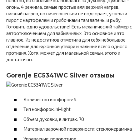
понятно, но я больше волновалась за духовку. Духовка –
огонь. 4 режима, самые простые аля верхний нагрев,
нижний нагрев, но ничегошеньки не подгорает, успела и
пирог с картофелем и грибочками там запечь, и рыбу.
Готовить одно удовольствие! Есть механический таймер с
автоотключением для забывчивых. Это основное и это
главное. Из недостатков отметила для себя небольшое
отделение для кухонной утвари и наличие всего одного
противня. Хотя, может для маленькой семьи, этого и
достаточно.
Gorenje EC5341WC Silver отзывы
Количество конфорок: 4
Тип конфорок: hi-light
Объем духовки, в литрах: 70
Материал варочной поверхности: стеклокерамика
Управление: поворотное