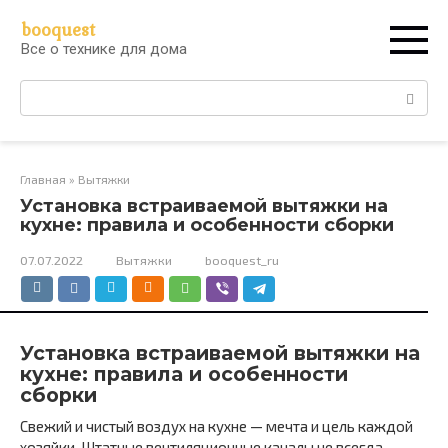
Перейти
booquest
к
Все о технике для дома
контенту
Поиск:
Главная
»
Вытяжки
Установка встраиваемой вытяжки на
кухне: правила и особенности сборки
07.07.2022
Вытяжки
booquest_ru
Установка встраиваемой вытяжки на
кухне: правила и особенности
сборки
Свежий и чистый воздух на кухне — мечта и цель каждой
хозяйки. Штатные вентиляционные каналы не всегда