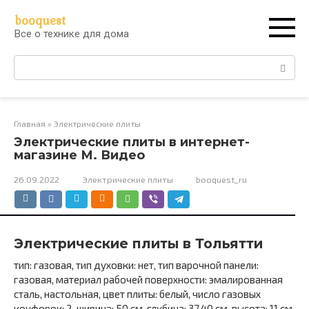
Перейти
booquest
к
Все о технике для дома
контенту
Поиск:
Главная
»
Электрические плиты
Электрические плиты в интернет-
магазине М. Видео
26.09.2022
Электрические плиты
booquest_ru
Электрические плиты в Тольятти
тип: газовая, тип духовки: нет, тип варочной панели:
газовая, материал рабочей поверхности: эмалированная
сталь, настольная, цвет плиты: белый, число газовых
конфорок: 2, ширина: 50 см, глубина: 37.40 см, высота: 11 см