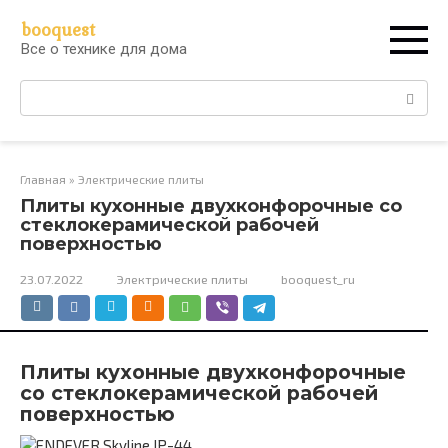
Перейти
booquest
к
Все о технике для дома
контенту
Поиск:
Главная
»
Электрические плиты
Плиты кухонные двухконфорочные со
стеклокерамической рабочей
поверхностью
23.07.2022
Электрические плиты
booquest_ru
Плиты кухонные двухконфорочные
со стеклокерамической рабочей
поверхностью