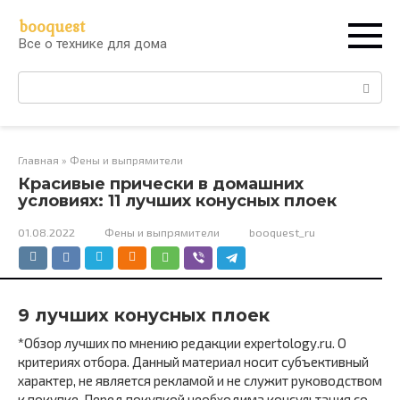
Перейти
booquest
к
Все о технике для дома
контенту
Поиск:
Главная
»
Фены и выпрямители
Красивые прически в домашних
условиях: 11 лучших конусных плоек
01.08.2022
Фены и выпрямители
booquest_ru
9 лучших конусных плоек
*Обзор лучших по мнению редакции expertology.ru. О
критериях отбора. Данный материал носит субъективный
характер, не является рекламой и не служит руководством
к покупке. Перед покупкой необходима консультация со