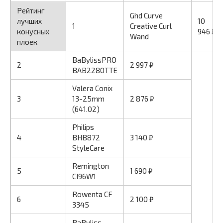
Рейтинг
Ghd Curve
лучших
10
1
Creative Curl
конусных
946 ₽
Wand
плоек
BaBylissPRO
2
2 997 ₽
BAB2280TTE
Valera Conix
3
13-25mm
2 876 ₽
(641.02)
Philips
4
BHB872
3 140 ₽
StyleCare
Remington
5
1 690 ₽
CI96W1
Rowenta CF
6
2 100 ₽
3345
BaByliss