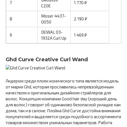
7
1 770 ₽
C20E
Moser 4437-
8
2 190 ₽
0050
DEWAL 03-
9
1 469 ₽
1932A Curl Up
Ghd Curve Creative Curl Wand
Лидером среди плоек конического типа является модель
от марки Ghd, которая прославилась непревзойденным
качеством и оригинальным дизайном страйлеров для
волос. Концепция компании Good hair day (хороший день
для волос) говорит об одинаково безопасной укладке как
дома, так и в салоне. Плойка Ghd Curve достойна внимания
покупателей и выделяется среди подобного ассортимента
товаров множеством уникальных параметров. Работа