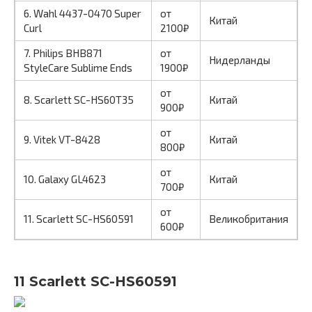
6. Wahl 4437-0470 Super
от
Китай
Curl
2100₽
7. Philips BHB871
от
Нидерланды
StyleCare Sublime Ends
1900₽
от
8. Scarlett SC-HS60T35
Китай
900₽
от
9. Vitek VT-8428
Китай
800₽
от
10. Galaxy GL4623
Китай
700₽
от
11. Scarlett SC-HS60591
Великобритания
600₽
11 Scarlett SC-HS60591