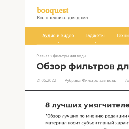
Перейти
booquest
к
контенту
Все о технике для дома
Аудио и видео
Гаджеты
Техни
Главная
»
Фильтры для воды
Обзор фильтров дл
21.06.2022
Рубрика:
Фильтры для воды
А
8 лучших умягчител
*Обзор лучших по мнению редакции ex
материал носит субъективный характ