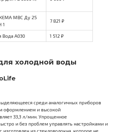
КЕМА МВС Ду 25
7 821 ₽
 1
я Вода A030
1 512 ₽
для холодной воды
oLife
 выделяющееся среди аналогичных приборов
м оформлением и высокой
вляет 33,3 л/мин. Упрощенное
ыстро и без проблем управлять настройками и
 изготовлен из стекловолокна, которое не