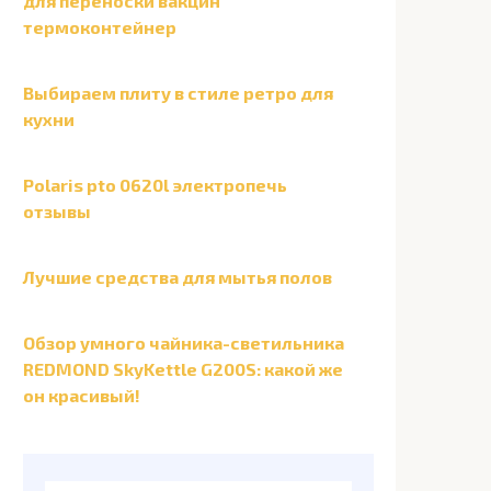
для переноски вакцин
термоконтейнер
Выбираем плиту в стиле ретро для
кухни
Polaris pto 0620l электропечь
отзывы
Лучшие средства для мытья полов
Обзор умного чайника-светильника
REDMOND SkyKettle G200S: какой же
он красивый!