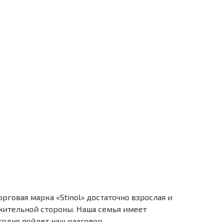
рговая марка «Stinol» достаточно взрослая и
жительной стороны. Наша семья имеет
егодня пойдет наш разговор.