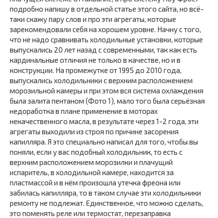
подробно напишу в отдельной статье этого сайта, но всё-
таки скажу пару слов и про эти агрегаты, которые
зарекомендовали себя на хорошем уровне. Начну с того,
что не надо сравнивать холодильные установки, которые
выпускались 20 лет назад с современными, так как есть
кардинальные отличия не только в качестве, но и в
конструкции. На промежутке от 1995 до 2010 года,
выпускались холодильники с верхним расположением
морозильной камеры и при этом вся система охлаждения
была залита пентаном (Фото 1), мало того была серьёзная
недоработка в плане применение в моторах
некачественного масла, в результате через 1-2 года, эти
агрегаты выходили из строя по причине засорения
капилляра. Я это специально написал для того, чтобы вы
поняли, если у вас подобный холодильник, то есть с
верхним расположением морозилки и плачущий
испаритель, в холодильной камере, находится за
пластмассой и в нём произошла утечка фреона или
забилась капилляра, то в таком случае эти холодильники
ремонту не подлежат. Единственное, что можно сделать,
это поменять реле или термостат, перезаправка