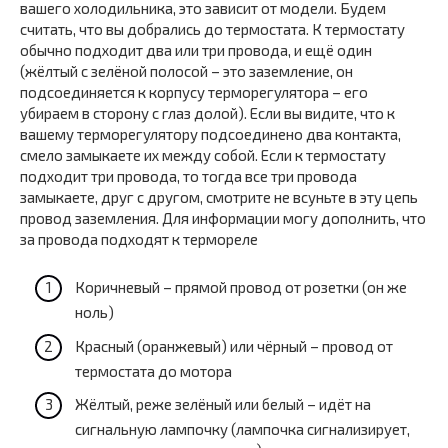
вашего холодильника, это зависит от модели. Будем
считать, что вы добрались до термостата. К термостату
обычно подходит два или три провода, и ещё один
(жёлтый с зелёной полосой – это заземление, он
подсоединяется к корпусу терморегулятора – его
убираем в сторону с глаз долой). Если вы видите, что к
вашему терморегулятору подсоединено два контакта,
смело замыкаете их между собой. Если к термостату
подходит три провода, то тогда все три провода
замыкаете, друг с другом, смотрите не всуньте в эту цепь
провод заземления. Для информации могу дополнить, что
за провода подходят к термореле
Коричневый – прямой провод от розетки (он же
ноль)
Красный (оранжевый) или чёрный – провод от
термостата до мотора
Жёлтый, реже зелёный или белый – идёт на
сигнальную лампочку (лампочка сигнализирует,