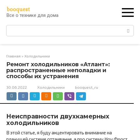
Перейти
booquest
к
Все о технике для дома
контенту
Поиск:
Главная
»
Холодильники
Ремонт холодильников «Атлант»:
распространенные неполадки и
способы их устранения
30.06.2022
Холодильники
booquest_ru
Неисправности двухкамерных
холодильников
В этой статье, я буду акцентировать внимание на
плачущей системе оттаивание, а про систему Ноу Фрост