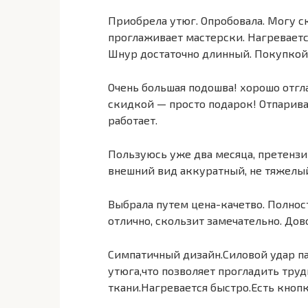
Приобрела утюг. Опробовала. Могу ск
проглаживает мастерски. Нагреваетс
Шнур достаточно длинный. Покупкой 
Очень большая подошва! хорошо отгла
скидкой — просто подарок! Отпарива
работает.
Пользуюсь уже два месяца, претензий
внешний вид аккуратный, не тяжелы
Выбрала путем цена-качетво. Полнос
отлично, скользит замечательно. Дово
Симпатичный дизайн.Силовой удар п
утюга,что позволяет прогладить тру
ткани.Нагревается быстро.Есть кнопк