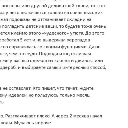
 вискозы или другой деликатной ткани, то этот
ара у него включается только на очень высоких
ская подошва» не отглаживает складки на
 погладить детские вещи, то будьте тоже очень
нется клеймо этого «чудесного» утюга. До этого
оработал 5 лет и не выдержал перепадов
асно справлялась со своими функциями. Даже
ше, чем это чудо. Подводя итог, если вам
 же у вас вся одежда из хлопка и джинсы, или
ардероб, и выбираете самый интересный способ,
 не оставояет. Кто пишет, что течет, ждите
цену идеален. но пользуюсь только месяц,
ть
о. Разглаживает плохо. А через 2 месяца начал
 воды. Мучаюсь короче.