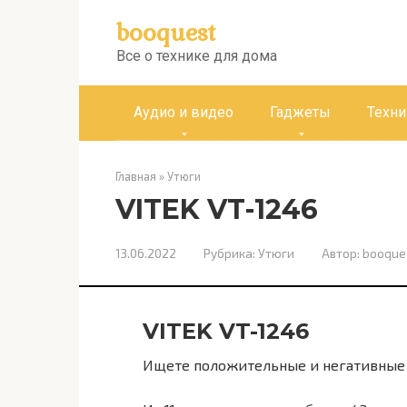
Перейти
booquest
к
контенту
Все о технике для дома
Аудио и видео
Гаджеты
Техни
Главная
»
Утюги
VITEK VT-1246
13.06.2022
Рубрика:
Утюги
Автор:
booque
VITEK VT-1246
Ищете положительные и негативные 