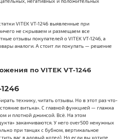
ицательных, негативных и положительных
татки VITEK VT-1246 выявленные при
ничего не скрываем и размещаем все
ные отзывы покупателей о VITEK VT-1246, а
вары аналоги. А стоит ли покупать — решение
жения по VITEK VT-1246
-1246
рать технику, читать отзывы. Но в этот раз что-
остояние витька». С главной функцией — глажка
ом и плотной джинсой. Всё. На этом
кта» заканчиваются. У него over500 ненужных
олько при танцах с бубном, вертикальное
ить вас в адовый котел). Но если вы хотите