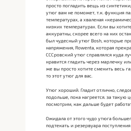
просто погладить вещь из синтетики,
утюг вам не поможет, т.к. функция п
температурах, а хваленая «керамиче
низких температурах. Если вы хотите
аккуратны, скорее всего на них оста
был чудесный утюг Bosh, которые пр
напряжения, Rowenta, которая прекр
СССровский утюг справлялся куда луч
нравится гладить через марлечку или
же вы просто хотите сменить весь г
то этот утюг для вас.
Утюг хороший. Гладит отлично, следов
подольше, пока нагреется. за такую 
посмотрим, как дальше будет работа
Ожидала от этого чудо утюга большег
подтекать и резервуара поступления