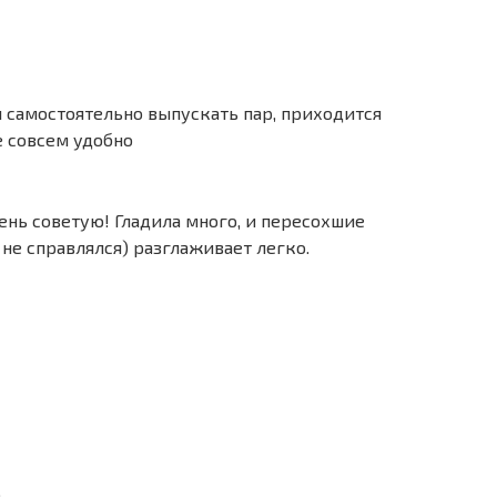
л самостоятельно выпускать пар, приходится
е совсем удобно
ень советую! Гладила много, и пересохшие
е справлялся) разглаживает легко.
.