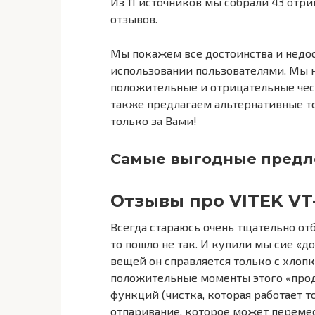
Из 11 источников мы собрали 43 отр
отзывов.
Мы покажем все достоинства и недос
использовании пользователями. Мы 
положительные и отрицательные чест
также предлагаем альтернативные то
только за Вами!
Самые выгодные предло
Отзывы про VITEK VT
Всегда стараюсь очень тщательно отби
то пошло не так. И купили мы сие «д
вещей он справляется только с хлопк
положительные моменты этого «проду
функций (чистка, которая работает т
отпаривание, которое может перемест