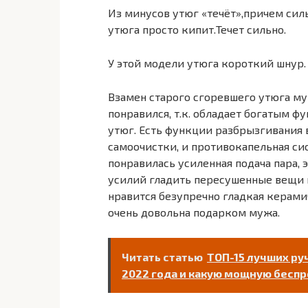
Из минусов утюг «течёт»,причем силь
утюга просто кипит.Течет сильно.
У этой модели утюга короткий шнур.
Взамен старого сгоревшего утюга муж
понравился, т.к. обладает богатым 
утюг. Есть функции разбрызгивания 
самоочистки, и противокапельная сис
понравилась усиленная подача пара, 
усилий гладить пересушенные вещи 
нравится безупречно гладкая керамич
очень довольна подарком мужа.
Читать статью
ТОП-15 лучших ру
2022 года и какую мощную бесп