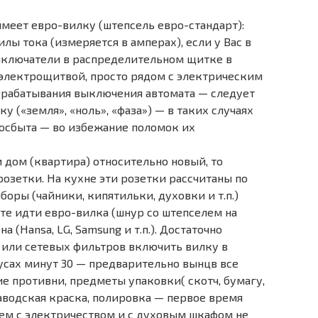
меет евро-вилку (штепсель евро-стандарт):
ы тока (измеряется в амперах), если у Вас в
ыключатели в распределительном щитке в
электрощитвой, просто рядом с электрическим
и срабатывания выключения автомата — следует
 («земля», «ноль», «фаза») — в таких случаях
госбыта — во избежание поломок их
и дом (квартира) относительно новый, то
озетки. На кухне эти розетки рассчитаны по
оры (чайники, кипятильки, духовки и т.п.)
те идти евро-вилка (шнур со штепселем на
 (Hansa, LG, Samsung и т.п.). Достаточно
 или сетевых фильтров включить вилку в
дусах минут 30 — предварительно вынцв все
е противни, предметы упаковки( скотч, бумагу,
заводская краска, полировка — первое время
блем с электричеством и с духовым шкафом не