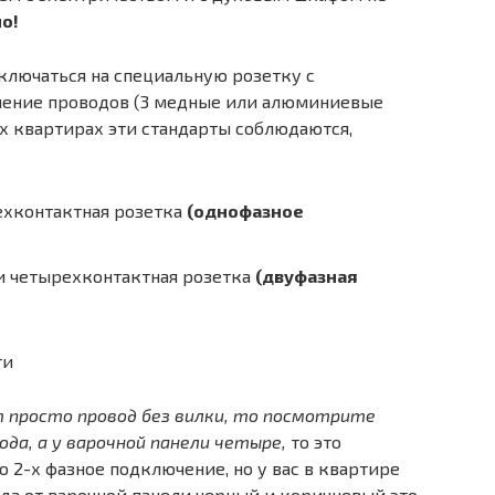
о!
лючаться на специальную розетку с
ечение проводов (3 медные или алюминиевые
х квартирах эти стандарты соблюдаются,
ехконтактная розетка
(однофазное
 четырехконтактная розетка
(двуфазная
т просто провод без вилки, то посмотрите
ода, а у варочной панели четыре,
то это
о 2-х фазное подключение, но у вас в квартире
ода от варочной панели черный и коричневый это