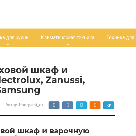
ка для кухни
Климатическая техника
Техника для
ховой шкаф и
ctrolux, Zanussi,
 Samsung
Автор:
booquest_ru
овой шкаф и варочную