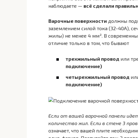
наблюдаете —
всё сделали правильн
Варочные поверхности
должны подк
заземлением силой тока (32-40А), с
жилы) не менее 4 мм². В современны
отличие только в том, что бывают
трехжильный провод
или тр
подключение)
четырехжильный провод
или
подключение)
Если от вашей варочной панели иде
количество жил. Если в стене 3 пров
означает, что вашей плите необходим
одно-фазное. Поступайте так: 2 пров