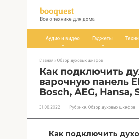
Перейти
booquest
к
контенту
Все о технике для дома
Аудио и видео
Гаджеты
Техни
Главная
»
Обзор духовых шкафов
Как подключить ду
варочную панель Ele
Bosch, AEG, Hansa,
31.08.2022
Рубрика:
Обзор духовых шкафов
Как подключить дух