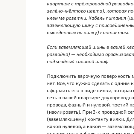
квартире с трёхпроводной разводк
зелёно-жёлтого цвета), которая п
клемме розетки. Кабель питания (ш
заземляющую шину с присоединённым
выведенным на вилку) контактом.
Если заземляющей шины в вашей кв
разводка) — необходимо организова
подъездный силовой шкаф
Подключить варочную поверхность м
нет. Всё, что нужно сделать с одним
оформить его в виде вилки, которая 
сеть в вашей квартире двухпроводная
провода, фазный и нулевой, третий 
(изолировать). При 3-х проводной с
(заземляющему) контакту вилки. Для
какой нулевой, а какой — заземляющ
концом этого кабеля, служащим для