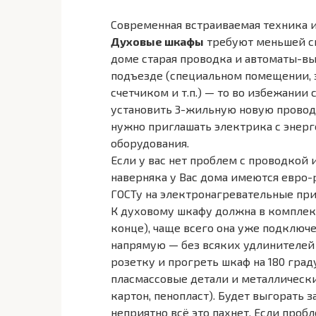
Современная встраиваемая техника и
Духовые шкафы
требуют меньшей сил
доме старая проводка и автоматы-в
подъезде (специальном помещении, 
счетчиком и т.п.) — то во избежани
установить 3-жильную новую проводку
нужно приглашать электрика с энер
оборудования.
Если у вас нет проблем с проводкой 
наверняка у Вас дома имеются евро-р
ГОСТу на электронагревательные приб
К духовому шкафу должна в комплек
конце), чаще всего она уже подключена
напрямую — без всяких удлинителей
розетку и прогреть шкаф на 180 гра
пласмассовые детали и металлически
картон, пенопласт). Будет выгорать 
неприятно всё это пахнет. Если про