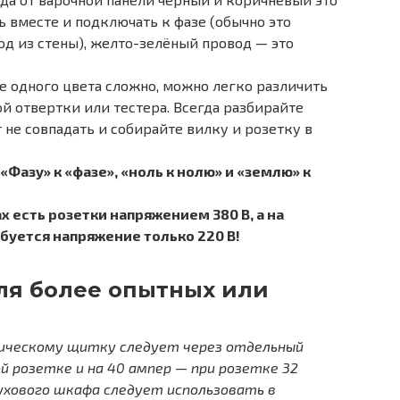
ь вместе и подключать к фазе (обычно это
д из стены), желто-зелёный провод — это
се одного цвета сложно, можно легко различить
й отвертки или тестера. Всегда разбирайте
т не совпадать и собирайте вилку и розетку в
Фазу» к «фазе», «ноль к нолю» и «землю» к
х есть розетки напряжением 380 В, а на
буется напряжение только 220 В!
ля более опытных или
ическому щитку следует через отдельный
й розетке и на 40 ампер — при розетке 32
духового шкафа следует использовать в