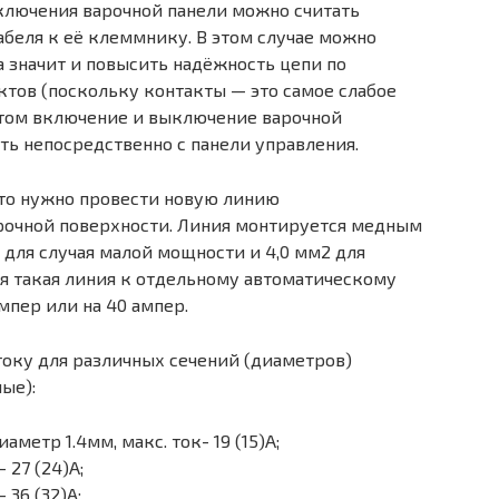
лючения варочной панели можно считать
беля к её клеммнику. В этом случае можно
 а значит и повысить надёжность цепи по
тов (поскольку контакты — это самое слабое
этом включение и выключение варочной
ь непосредственно с панели управления.
, то нужно провести новую линию
рочной поверхности. Линия монтируется медным
 для случая малой мощности и 4,0 мм2 для
 такая линия к отдельному автоматическому
мпер или на 40 ампер.
оку для различных сечений (диаметров)
ые):
метр 1.4мм, макс. ток- 19 (15)А;
 27 (24)А;
 36 (32)А;