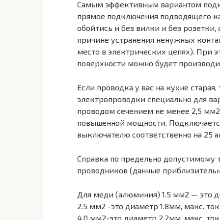
Самым эффективным вариантом подк
прямое подключения подводящего ка
обойтись и без вилки и без розетки,
причине устранения ненужных контак
место в электрических цепях). При 
поверхности можно будет производит
Если проводка у вас на кухне старая
электропроводки специально для ва
проводом сечением не менее 2,5 мм2
повышенной мощности. Подключается
выключателю соответственно на 25 а
Справка по предельно допустимому т
проводников (данные приблизительн
Для меди (алюминия) 1.5 мм2 — это диа
2.5 мм2 -это диаметр 1.8мм, макс. ток-
4.0 мм2-это диаметр 2.2мм, макс. ток-