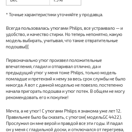
* Точные характеристики уточняйте у продавца.
Всегда пользовалась утюгами Philips, все устраивало — и
удобство, и качество стирки. Но теперь непонятно, какую
модель выбирать, учитывая, что такие отвратительные
подошвы(((
Первоначально утюг произвел положительные
впечатления, гладил и отпаривал отлично, да и
предыдущий утюг у меня тоже Philips, только модель
помладше и претензий к нему за весь срок службы не было
никогда. А вот с данной моделью не повезло, постепенно
начала пригорать подошва и утюг потек. В общем не могу
рекомендовать его к покупке!
Мечта, а не утюг! С утюгами Philips я знакома уже лет 12.
Правильнее было бы сказать, с утюгом( модельGC 4422).
Прослужил он мне верой и правдой все эти годы. И падал
он у меня с гладильной доски, и отключался от перегрева,