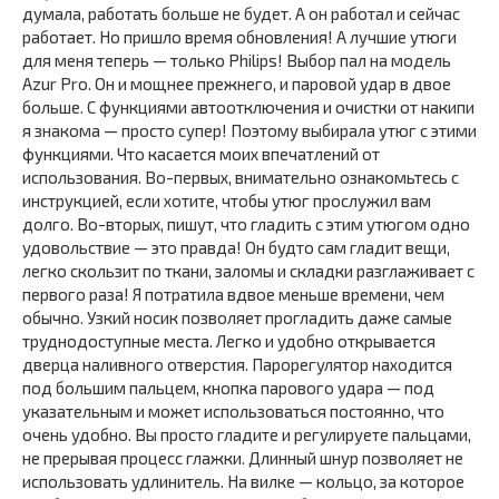
думала, работать больше не будет. А он работал и сейчас
работает. Но пришло время обновления! А лучшие утюги
для меня теперь — только Philips! Выбор пал на модель
Azur Pro. Он и мощнее прежнего, и паровой удар в двое
больше. С функциями автоотключения и очистки от накипи
я знакома — просто супер! Поэтому выбирала утюг с этими
функциями. Что касается моих впечатлений от
использования. Во-первых, внимательно ознакомьтесь с
инструкцией, если хотите, чтобы утюг прослужил вам
долго. Во-вторых, пишут, что гладить с этим утюгом одно
удовольствие — это правда! Он будто сам гладит вещи,
легко скользит по ткани, заломы и складки разглаживает с
первого раза! Я потратила вдвое меньше времени, чем
обычно. Узкий носик позволяет прогладить даже самые
труднодоступные места. Легко и удобно открывается
дверца наливного отверстия. Парорегулятор находится
под большим пальцем, кнопка парового удара — под
указательным и может использоваться постоянно, что
очень удобно. Вы просто гладите и регулируете пальцами,
не прерывая процесс глажки. Длинный шнур позволяет не
использовать удлинитель. На вилке — кольцо, за которое