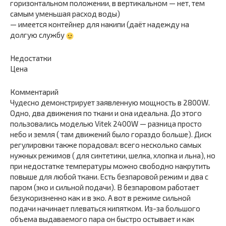
горизонтальном положении, в вертикальном — нет, тем
самым уменьшая расход воды)
— имеется контейнер для накипи (даёт надежду на
долгую службу
Недостатки
Цена
Комментарий
Чудесно демонстрирует заявленную мощность в 2800W.
Одно, два движения по ткани и она идеальна. До этого
пользовались моделью Vitek 2400W — разница просто
небо и земля ( там движений было гораздо больше). Диск
регулировки также порадовал: всего несколько самых
нужных режимов ( для синтетики, шелка, хлопка и льна), но
при недостатке температуры можно свободно накрутить
повыше для любой ткани. Есть безпаровой режим и два с
паром (эко и сильной подачи). В безпаровом работает
безукоризненно как и в эко. А вот в режиме сильной
подачи начинает плеваться кипятком. Из-за большого
объема выдаваемого пара он быстро остывает и как