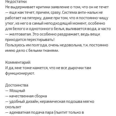
Недостатки:
Не выдерживает критики заявление о том, что он не течет
— еще как течет, причем, сразу. Система анти-кальк не
работает на пятерку, даже при том, что я постоянно чищу
утюг, из него в самый неподходящий момент, особенно
для белого и однотонного белья, выливается вода, а часто
— желтоватая. Это особенно раздражает, ведь вещи
приходится перестирывать!
Пользуюсь им полгода, очень недовольна, т.к. постоянно
имею дело с белыми тканями.
Комментарий:
И да, мне тоже кажется, что не все дырочки там
функционируют.
Достоинства
— Мощный
— качественная сборка
— удобный дизайн, керамическая подошва мягко
скользит
— адекватная подача пара (пыхтит только в