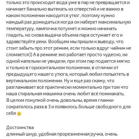
только это происходит вода уже в пар не превращается и
начинает банально вытекать из отверстий и не важно в
каком положении находится утюг, поэтому нужно
каждый раз дожидаться когда он наберет максимальную
температуру, лампочка потухнет и можно начинать
гладить, но снова выдача объема пара остужает его и
здравствуйте реки. Вообщем мы пришли к выводу, что
стоит забыть про этот режим, если только вдруг чайник не
сломается)) А в режиме эко работает просто чудесно, ни
одной капельки не увидели, при этом пар подается мягко
и только в горизонтальном положении, в отличии от
предыдущего нашего утюга, который любил попыхтеть в
вертикальном положении. Ну и еще раз скажу, что
разглаживает всё практически моментально при том что
наша стиральная машинка очень любит всё пожмакать.
В целом покупкой очень довольны, время глажки
сократилось раза в 3 и появилось больше свободного для
себя
Достоинства
длинный шнур, удобная прорезиненная ручка, очень