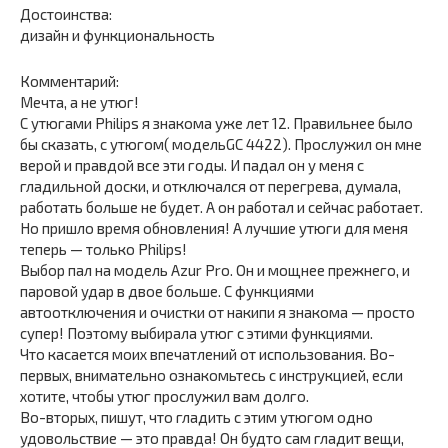
Достоинства:
дизайн и функциональность
Комментарий:
Мечта, а не утюг!
С утюгами Philips я знакома уже лет 12. Правильнее было
бы сказать, с утюгом( модельGC 4422). Прослужил он мне
верой и правдой все эти годы. И падал он у меня с
гладильной доски, и отключался от перегрева, думала,
работать больше не будет. А он работал и сейчас работает.
Но пришло время обновления! А лучшие утюги для меня
теперь — только Philips!
Выбор пал на модель Azur Pro. Он и мощнее прежнего, и
паровой удар в двое больше. С функциями
автоотключения и очистки от накипи я знакома — просто
супер! Поэтому выбирала утюг с этими функциями.
Что касается моих впечатлений от использования. Во-
первых, внимательно ознакомьтесь с инструкцией, если
хотите, чтобы утюг прослужил вам долго.
Во-вторых, пишут, что гладить с этим утюгом одно
удовольствие — это правда! Он будто сам гладит вещи,