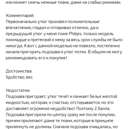
или может сжечь нежные ткани, даже на слабых режимах.
Комментарий:
Первоначально утюг произвел положительные
впечатления, гладил и отпаривал отлично, да и
предыдущий утюг у меня тоже Philips, только модель
помладше и претензий к нему за весь срок службы не было
никогда. А вот с данной моделью не повезло, постепенно
начала пригорать подошва и утюг потек. В общем не могу
рекомендовать его к покупке!
Достоинства:
Удобство, вес
Недостатки:
Подошва пригорает, утюг течёт и пачкает белье жёлтой
жидкостью, которая, к счастью, отстирывается, но это
доставляет огромное неудобство! Поэтому 2 балла.
Подошва пригорела по центру сразу же после покупки,
причем прилипают даже те ткани, которые в принципе
прилипнуть не должны. Сначала подошва очищалась, но