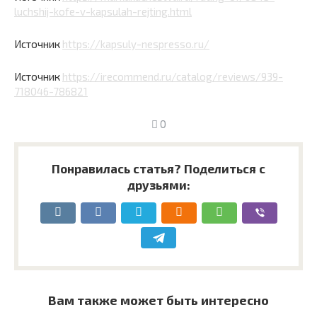
luchshij-kofe-v-kapsulah-rejting.html
Источник
https://kapsuly-nespresso.ru/
Источник
https://irecommend.ru/catalog/reviews/939-
718046-786821
0
Понравилась статья? Поделиться с
друзьями:
Вам также может быть интересно