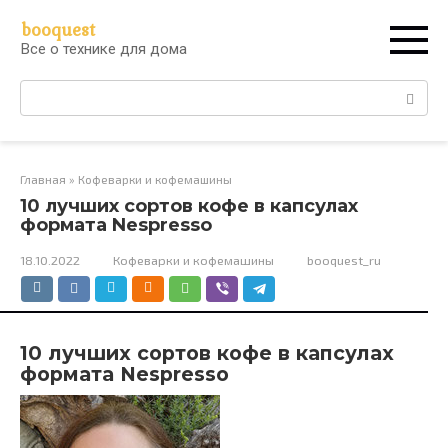
Перейти
booquest
к
Все о технике для дома
контенту
Поиск:
Главная
»
Кофеварки и кофемашины
10 лучших сортов кофе в капсулах
формата Nespresso
18.10.2022
Кофеварки и кофемашины
booquest_ru
10 лучших сортов кофе в капсулах
формата Nespresso