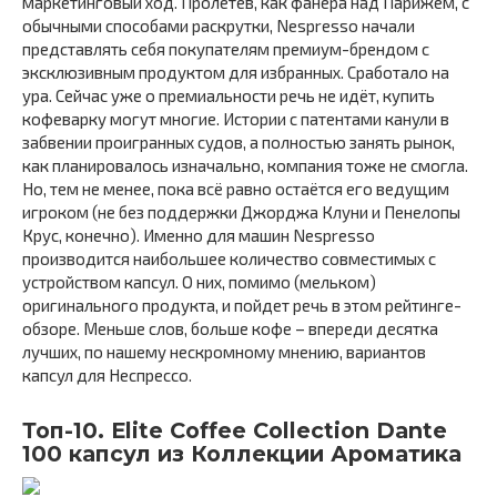
маркетинговый ход. Пролетев, как фанера над Парижем, с
обычными способами раскрутки, Nespresso начали
представлять себя покупателям премиум-брендом с
эксклюзивным продуктом для избранных. Сработало на
ура. Сейчас уже о премиальности речь не идёт, купить
кофеварку могут многие. Истории с патентами канули в
забвении проигранных судов, а полностью занять рынок,
как планировалось изначально, компания тоже не смогла.
Но, тем не менее, пока всё равно остаётся его ведущим
игроком (не без поддержки Джорджа Клуни и Пенелопы
Крус, конечно). Именно для машин Nespresso
производится наибольшее количество совместимых с
устройством капсул. О них, помимо (мельком)
оригинального продукта, и пойдет речь в этом рейтинге-
обзоре. Меньше слов, больше кофе – впереди десятка
лучших, по нашему нескромному мнению, вариантов
капсул для Неспрессо.
Топ-10. Elite Coffee Collection Dante
100 капсул из Коллекции Ароматика