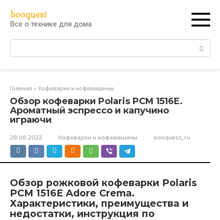
Перейти
booquest
к
Все о технике для дома
контенту
Поиск:
Главная
»
Кофеварки и кофемашины
Обзор кофеварки Polaris PCM 1516E.
Ароматный эспрессо и капучино
играючи
28.08.2022
Кофеварки и кофемашины
booquest_ru
Обзор рожковой кофеварки Polaris
PCM 1516E Adore Crema.
Характеристики, преимущества и
недостатки, инструкция по