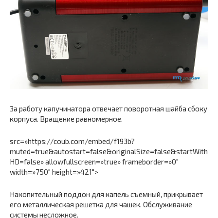
За работу капучинатора отвечает поворотная шайба сбоку
корпуса. Вращение равномерное.
src=»https://coub.com/embed/f193b?
muted=true&autostart=false&originalSize=false&startWith
HD=false» allowfullscreen=»true» frameborder=»0″
width=»750″ height=»421″>
Накопительный поддон для капель съемный, прикрывает
его металлическая решетка для чашек. Обслуживание
системы несложное.