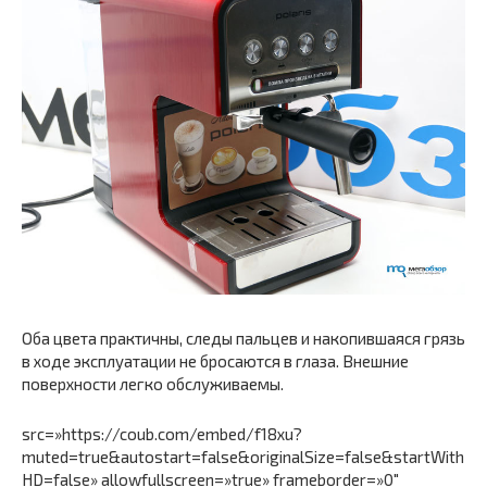
Оба цвета практичны, следы пальцев и накопившаяся грязь
в ходе эксплуатации не бросаются в глаза. Внешние
поверхности легко обслуживаемы.
src=»https://coub.com/embed/f18xu?
muted=true&autostart=false&originalSize=false&startWith
HD=false» allowfullscreen=»true» frameborder=»0″